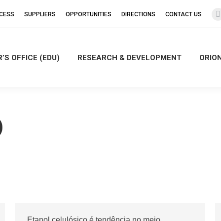
CCESS
SUPPLIERS
OPPORTUNITIES
DIRECTIONS
CONTACT US
’S OFFICE (EDU)
RESEARCH & DEVELOPMENT
ORIO
i
)
Etanol celulósico é tendência no meio