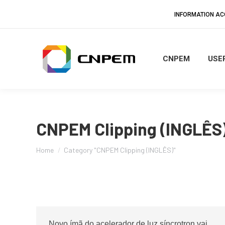
INFORMATION A
CNPEM
USER
CNPEM Clipping (INGLÊS
You are here:
Home
Category "CNPEM Clipping (INGLÊS)"
Novo ímã do acelerador de luz síncrotron vai