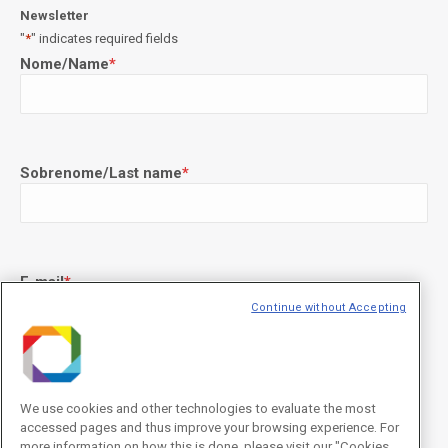
Newsletter
"
*
" indicates required fields
Nome/Name
*
Sobrenome/Last name
*
E-mail
*
Continue without Accepting
Declaração de consentimento
*
Concordo com os termos de uso descritos na
Política de
We use cookies and other technologies to evaluate the most
Privacidade
/I agree to the terms of use described in the
Privacy
accessed pages and thus improve your browsing experience. For
Policy
.
more information on how this is done, please visit our "Cookies