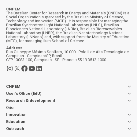
CNPEM
The Brazilian Center for Research in Energy and Materials (CNPEM) is a
Social Organization supervised by the Brazilian Ministry of Science,
Technology and Innovation (MCTI). It is responsible for managing the
Brazilian Synchrotron Light National Laboratory (LNLS), Brazilian
Biosciences National Laboratory (LNBio), Brazilian Biorenewables
National Laboratory (LNBR), the Brazilian Nanotechnology National
Laboratory (LNNano) and, with support from the Ministry of Education
(MEC), for managing Ilum School of Science.
Address
Rua Giuseppe Máximo Scolfaro, 10.000 - Polo II de Alta Tecnologia de
Campinas - Campinas/SP, Brasil
CEP 13083-100, Campinas - SP - Phone: +55 19 3512-1000
Instagram
X
Facebook
YouTube
LinkedIn
CNPEM
User’s Office (EdU)
Research & development
Orion
Innovation
Education
Outreach