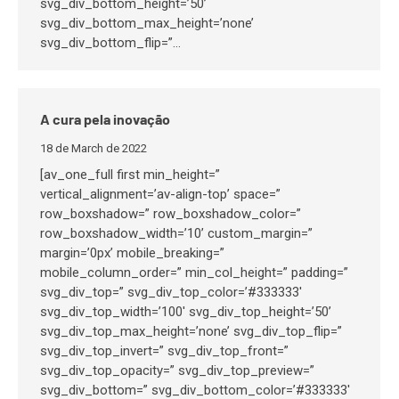
svg_div_bottom_height=’50’
svg_div_bottom_max_height=’none’
svg_div_bottom_flip=”…
A cura pela inovação
18 de March de 2022
[av_one_full first min_height=”
vertical_alignment=’av-align-top’ space=”
row_boxshadow=” row_boxshadow_color=”
row_boxshadow_width=’10’ custom_margin=”
margin=’0px’ mobile_breaking=”
mobile_column_order=” min_col_height=” padding=”
svg_div_top=” svg_div_top_color=’#333333′
svg_div_top_width=’100′ svg_div_top_height=’50’
svg_div_top_max_height=’none’ svg_div_top_flip=”
svg_div_top_invert=” svg_div_top_front=”
svg_div_top_opacity=” svg_div_top_preview=”
svg_div_bottom=” svg_div_bottom_color=’#333333′