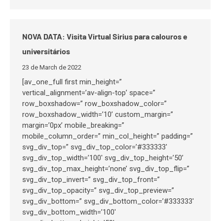
NOVA DATA: Visita Virtual Sirius para calouros e
universitários
23 de March de 2022
[av_one_full first min_height=”
vertical_alignment=’av-align-top’ space=”
row_boxshadow=” row_boxshadow_color=”
row_boxshadow_width=’10’ custom_margin=”
margin=’0px’ mobile_breaking=”
mobile_column_order=” min_col_height=” padding=”
svg_div_top=” svg_div_top_color=’#333333′
svg_div_top_width=’100′ svg_div_top_height=’50’
svg_div_top_max_height=’none’ svg_div_top_flip=”
svg_div_top_invert=” svg_div_top_front=”
svg_div_top_opacity=” svg_div_top_preview=”
svg_div_bottom=” svg_div_bottom_color=’#333333′
svg_div_bottom_width=’100′