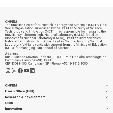
CNPEM
The Brazilian Center for Research in Energy and Materials (CNPEM) is a
Social Organization supervised by the Brazilian Ministry of Science,
Technology and Innovation (MCTI). It is responsible for managing the
Brazilian Synchrotron Light National Laboratory (LNLS), Brazilian
Biosciences National Laboratory (LNBio), Brazilian Biorenewables
National Laboratory (LNBR), the Brazilian Nanotechnology National
Laboratory (LNNano) and, with support from the Ministry of Education
(MEC), for managing Ilum School of Science.
Address
Rua Giuseppe Máximo Scolfaro, 10.000 - Polo II de Alta Tecnologia de
Campinas - Campinas/SP, Brasil
CEP 13083-100, Campinas - SP - Phone: +55 19 3512-1000
Instagram
X
Facebook
YouTube
LinkedIn
CNPEM
User’s Office (EdU)
Research & development
Orion
Innovation