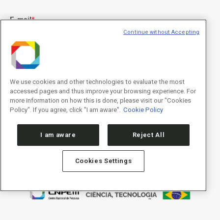
E-mail
*
Continue without Accepting
Declaração de consentimento
*
Concordo com os termos de uso descritos na
Política de
We use cookies and other technologies to evaluate the most
Privacidade
/I agree to the terms of use described in the
Privacy
accessed pages and thus improve your browsing experience. For
Policy
.
more information on how this is done, please visit our "Cookies
Policy". If you agree, click "I am aware".
Cookie Policy
I am aware
Reject All
Cookies Settings
Política de Privacidade/Privacy Policy