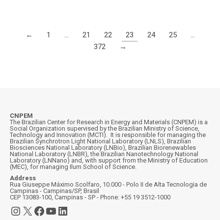
←
1
…
21
22
23
24
25
…
372
→
CNPEM
The Brazilian Center for Research in Energy and Materials (CNPEM) is a
Social Organization supervised by the Brazilian Ministry of Science,
Technology and Innovation (MCTI). It is responsible for managing the
Brazilian Synchrotron Light National Laboratory (LNLS), Brazilian
Biosciences National Laboratory (LNBio), Brazilian Biorenewables
National Laboratory (LNBR), the Brazilian Nanotechnology National
Laboratory (LNNano) and, with support from the Ministry of Education
(MEC), for managing Ilum School of Science.
Address
Rua Giuseppe Máximo Scolfaro, 10.000 - Polo II de Alta Tecnologia de
Campinas - Campinas/SP, Brasil
CEP 13083-100, Campinas - SP - Phone: +55 19 3512-1000
Instagram
X
Facebook
YouTube
LinkedIn