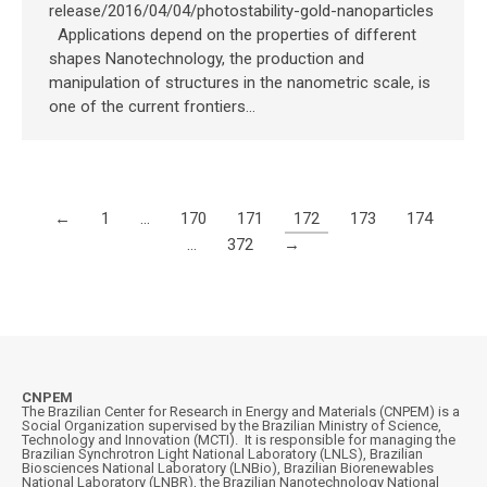
release/2016/04/04/photostability-gold-nanoparticles
Applications depend on the properties of different
shapes Nanotechnology, the production and
manipulation of structures in the nanometric scale, is
one of the current frontiers…
←
1
…
170
171
172
173
174
…
372
→
CNPEM
The Brazilian Center for Research in Energy and Materials (CNPEM) is a
Social Organization supervised by the Brazilian Ministry of Science,
Technology and Innovation (MCTI). It is responsible for managing the
Brazilian Synchrotron Light National Laboratory (LNLS), Brazilian
Biosciences National Laboratory (LNBio), Brazilian Biorenewables
National Laboratory (LNBR), the Brazilian Nanotechnology National