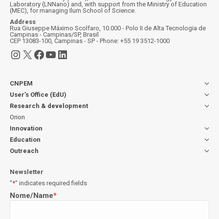
Laboratory (LNNano) and, with support from the Ministry of Education
(MEC), for managing Ilum School of Science.
Address
Rua Giuseppe Máximo Scolfaro, 10.000 - Polo II de Alta Tecnologia de
Campinas - Campinas/SP, Brasil
CEP 13083-100, Campinas - SP - Phone: +55 19 3512-1000
Instagram
X
Facebook
YouTube
LinkedIn
CNPEM
User’s Office (EdU)
Research & development
Orion
Innovation
Education
Outreach
Newsletter
"
*
" indicates required fields
Nome/Name
*