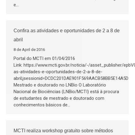
e…
Confira as atividades e oportunidades de 2 a 8 de
abril
8 de April de 2016
Portal do MCTI em 01/04/2016
Link: https://www.mcti.gov.br/noticia/-/asset_publisher/epb
as-atividades-e-oportunidades-de-2-a-8-de-
abril;jsessionid=DCDC201DAE901F569AACB58BB5E14A5D
Mestrado e doutorado no LNBio O Laboratório
Nacional de Biociências (LNBio/MCTI) está à procura
de estudantes de mestrado e doutorado com
conhecimentos básicos de…
MCTI realiza workshop gratuito sobre métodos