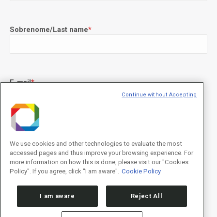
Sobrenome/Last name
*
E-mail
*
Continue without Accepting
Declaração de consentimento
*
Concordo com os termos de uso descritos na
Política de
We use cookies and other technologies to evaluate the most
Privacidade
/I agree to the terms of use described in the
Privacy
accessed pages and thus improve your browsing experience. For
Policy
.
more information on how this is done, please visit our "Cookies
Policy". If you agree, click "I am aware".
Cookie Policy
I am aware
Reject All