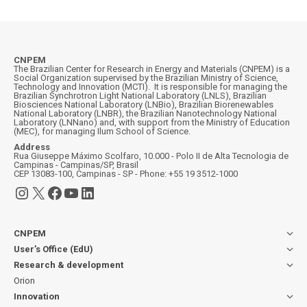
CNPEM
The Brazilian Center for Research in Energy and Materials (CNPEM) is a
Social Organization supervised by the Brazilian Ministry of Science,
Technology and Innovation (MCTI). It is responsible for managing the
Brazilian Synchrotron Light National Laboratory (LNLS), Brazilian
Biosciences National Laboratory (LNBio), Brazilian Biorenewables
National Laboratory (LNBR), the Brazilian Nanotechnology National
Laboratory (LNNano) and, with support from the Ministry of Education
(MEC), for managing Ilum School of Science.
Address
Rua Giuseppe Máximo Scolfaro, 10.000 - Polo II de Alta Tecnologia de
Campinas - Campinas/SP, Brasil
CEP 13083-100, Campinas - SP - Phone: +55 19 3512-1000
Instagram
X
Facebook
YouTube
LinkedIn
CNPEM
User’s Office (EdU)
Research & development
Orion
Innovation