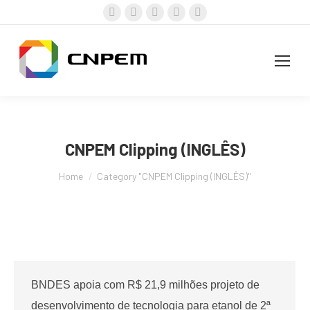
Facebook
X
Instagram
YouTube
Linkedin
page
page
page
page
page
opens
opens
opens
opens
opens
in
in
in
in
in
new
new
new
new
new
window
window
window
window
window
CNPEM Clipping (INGLÊS)
You are here:
Home
Category "CNPEM Clipping (INGLÊS)"
BNDES apoia com R$ 21,9 milhões projeto de
desenvolvimento de tecnologia para etanol de 2ª