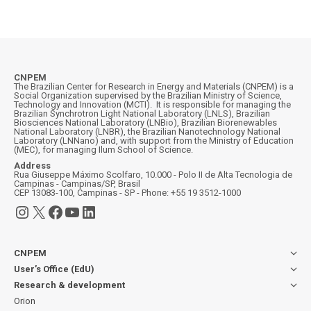
CNPEM
The Brazilian Center for Research in Energy and Materials (CNPEM) is a
Social Organization supervised by the Brazilian Ministry of Science,
Technology and Innovation (MCTI). It is responsible for managing the
Brazilian Synchrotron Light National Laboratory (LNLS), Brazilian
Biosciences National Laboratory (LNBio), Brazilian Biorenewables
National Laboratory (LNBR), the Brazilian Nanotechnology National
Laboratory (LNNano) and, with support from the Ministry of Education
(MEC), for managing Ilum School of Science.
Address
Rua Giuseppe Máximo Scolfaro, 10.000 - Polo II de Alta Tecnologia de
Campinas - Campinas/SP, Brasil
CEP 13083-100, Campinas - SP - Phone: +55 19 3512-1000
Instagram
X
Facebook
YouTube
LinkedIn
CNPEM
User’s Office (EdU)
Research & development
Orion