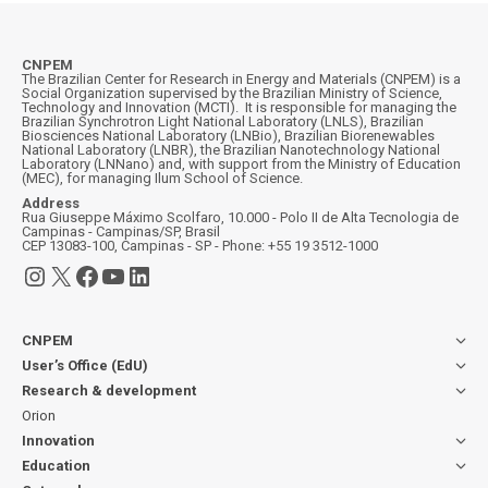
CNPEM
The Brazilian Center for Research in Energy and Materials (CNPEM) is a
Social Organization supervised by the Brazilian Ministry of Science,
Technology and Innovation (MCTI). It is responsible for managing the
Brazilian Synchrotron Light National Laboratory (LNLS), Brazilian
Biosciences National Laboratory (LNBio), Brazilian Biorenewables
National Laboratory (LNBR), the Brazilian Nanotechnology National
Laboratory (LNNano) and, with support from the Ministry of Education
(MEC), for managing Ilum School of Science.
Address
Rua Giuseppe Máximo Scolfaro, 10.000 - Polo II de Alta Tecnologia de
Campinas - Campinas/SP, Brasil
CEP 13083-100, Campinas - SP - Phone: +55 19 3512-1000
Instagram
X
Facebook
YouTube
LinkedIn
CNPEM
User’s Office (EdU)
Research & development
Orion
Innovation
Education