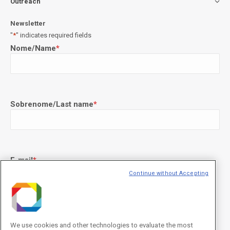
Outreach
Newsletter
"
*
" indicates required fields
Nome/Name
*
Sobrenome/Last name
*
E-mail
*
Continue without Accepting
Declaração de consentimento
*
Concordo com os termos de uso descritos na
Política de
We use cookies and other technologies to evaluate the most