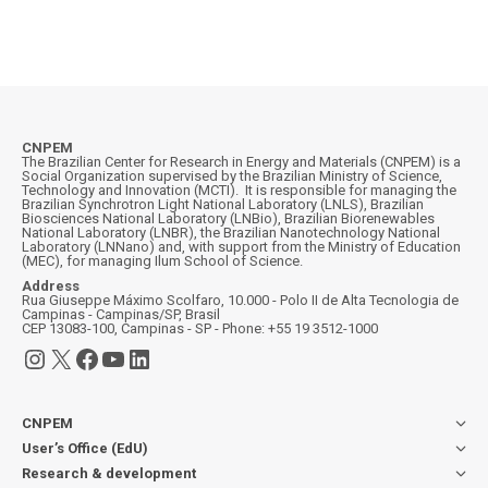
CNPEM
The Brazilian Center for Research in Energy and Materials (CNPEM) is a
Social Organization supervised by the Brazilian Ministry of Science,
Technology and Innovation (MCTI). It is responsible for managing the
Brazilian Synchrotron Light National Laboratory (LNLS), Brazilian
Biosciences National Laboratory (LNBio), Brazilian Biorenewables
National Laboratory (LNBR), the Brazilian Nanotechnology National
Laboratory (LNNano) and, with support from the Ministry of Education
(MEC), for managing Ilum School of Science.
Address
Rua Giuseppe Máximo Scolfaro, 10.000 - Polo II de Alta Tecnologia de
Campinas - Campinas/SP, Brasil
CEP 13083-100, Campinas - SP - Phone: +55 19 3512-1000
Instagram
X
Facebook
YouTube
LinkedIn
CNPEM
User’s Office (EdU)
Research & development