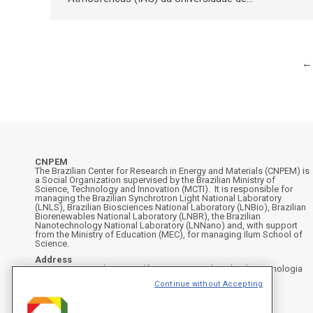
←
CNPEM
The Brazilian Center for Research in Energy and Materials (CNPEM) is
a Social Organization supervised by the Brazilian Ministry of
Science, Technology and Innovation (MCTI). It is responsible for
managing the Brazilian Synchrotron Light National Laboratory
(LNLS), Brazilian Biosciences National Laboratory (LNBio), Brazilian
Biorenewables National Laboratory (LNBR), the Brazilian
Nanotechnology National Laboratory (LNNano) and, with support
from the Ministry of Education (MEC), for managing Ilum School of
Science.
Address
Rua Giuseppe Máximo Scolfaro, 10.000 - Polo II de Alta Tecnologia
de Campinas - Campinas/SP, Brasil
Continue without Accepting
CEP 13083-100, Campinas - SP - Phone: +55 19 3512-1000
Instagram
X
Facebook
YouTube
LinkedIn