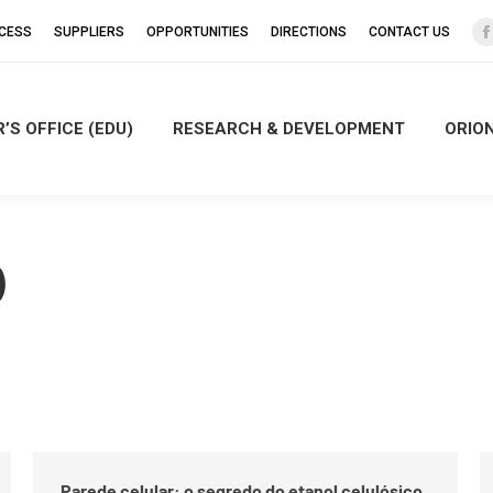
CCESS
SUPPLIERS
OPPORTUNITIES
DIRECTIONS
CONTACT US
’S OFFICE (EDU)
RESEARCH & DEVELOPMENT
ORIO
i
)
Parede celular: o segredo do etanol celulósico