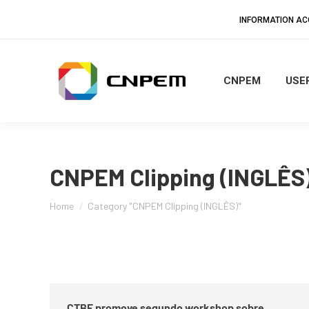
INFORMATION A
CNPEM
USER
CNPEM Clipping (INGLÊS
You are here:
Home
Category "CNPEM Clipping (INGLÊS)"
CTBE promove segundo workshop sobre