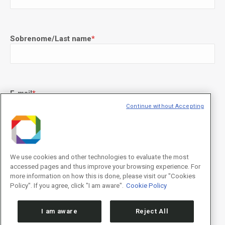
Sobrenome/Last name
*
E-mail
*
Continue without Accepting
Declaração de consentimento
*
Concordo com os termos de uso descritos na
Política de
We use cookies and other technologies to evaluate the most
Privacidade
/I agree to the terms of use described in the
Privacy
accessed pages and thus improve your browsing experience. For
Policy
.
more information on how this is done, please visit our "Cookies
Policy". If you agree, click "I am aware".
Cookie Policy
I am aware
Reject All