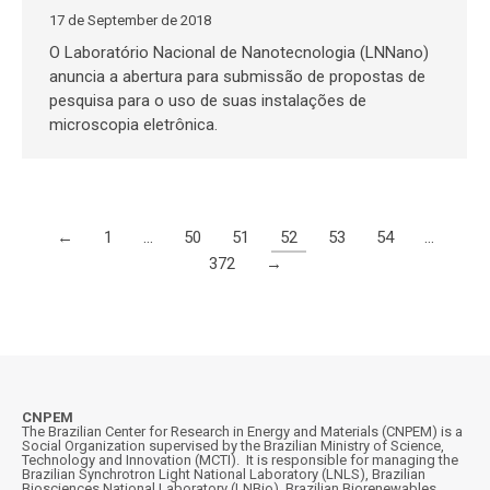
17 de September de 2018
O Laboratório Nacional de Nanotecnologia (LNNano)
anuncia a abertura para submissão de propostas de
pesquisa para o uso de suas instalações de
microscopia eletrônica.
←
1
…
50
51
52
53
54
…
372
→
CNPEM
The Brazilian Center for Research in Energy and Materials (CNPEM) is a
Social Organization supervised by the Brazilian Ministry of Science,
Technology and Innovation (MCTI). It is responsible for managing the
Brazilian Synchrotron Light National Laboratory (LNLS), Brazilian
Biosciences National Laboratory (LNBio), Brazilian Biorenewables