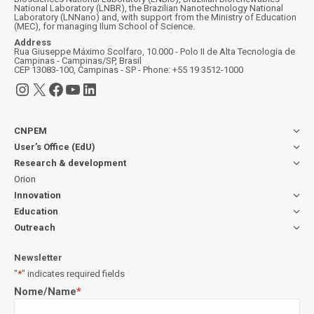
National Laboratory (LNBR), the Brazilian Nanotechnology National
Laboratory (LNNano) and, with support from the Ministry of Education
(MEC), for managing Ilum School of Science.
Address
Rua Giuseppe Máximo Scolfaro, 10.000 - Polo II de Alta Tecnologia de
Campinas - Campinas/SP, Brasil
CEP 13083-100, Campinas - SP - Phone: +55 19 3512-1000
Instagram
X
Facebook
YouTube
LinkedIn
CNPEM
User’s Office (EdU)
Research & development
Orion
Innovation
Education
Outreach
Newsletter
"
*
" indicates required fields
Nome/Name
*