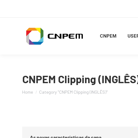
CNPEM
USER
CNPEM Clipping (INGLÊS
You are here:
Home
Category "CNPEM Clipping (INGLÊS)"
As novas características da cana