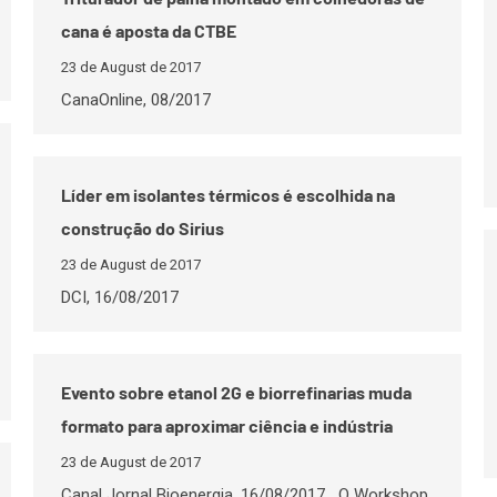
cana é aposta da CTBE
23 de August de 2017
CanaOnline, 08/2017
Líder em isolantes térmicos é escolhida na
construção do Sirius
23 de August de 2017
DCI, 16/08/2017
Evento sobre etanol 2G e biorrefinarias muda
formato para aproximar ciência e indústria
23 de August de 2017
Canal Jornal Bioenergia, 16/08/2017 O Workshop