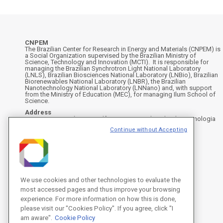
CNPEM
The Brazilian Center for Research in Energy and Materials (CNPEM) is
a Social Organization supervised by the Brazilian Ministry of
Science, Technology and Innovation (MCTI). It is responsible for
managing the Brazilian Synchrotron Light National Laboratory
(LNLS), Brazilian Biosciences National Laboratory (LNBio), Brazilian
Biorenewables National Laboratory (LNBR), the Brazilian
Nanotechnology National Laboratory (LNNano) and, with support
from the Ministry of Education (MEC), for managing Ilum School of
Science.
Address
Rua Giuseppe Máximo Scolfaro, 10.000 - Polo II de Alta Tecnologia
de Campinas - Campinas/SP, Brasil
Continue without Accepting
CEP 13083-100, Campinas - SP - Phone: +55 19 3512-1000
Instagram
X
Facebook
YouTube
LinkedIn
We use cookies and other technologies to evaluate the
most accessed pages and thus improve your browsing
experience. For more information on how this is done,
please visit our "Cookies Policy". If you agree, click "I
am aware".
Cookie Policy