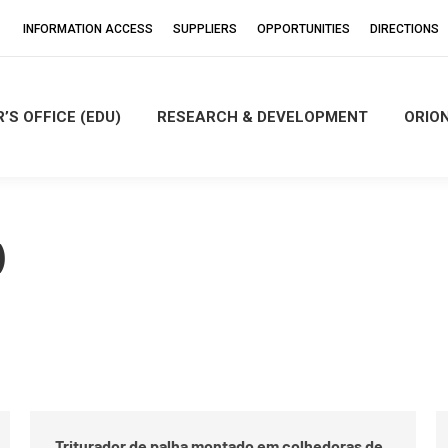
INFORMATION ACCESS
SUPPLIERS
OPPORTUNITIES
DIRECTIONS
’S OFFICE (EDU)
RESEARCH & DEVELOPMENT
ORIO
)
Triturador de palha montado em colhedoras de