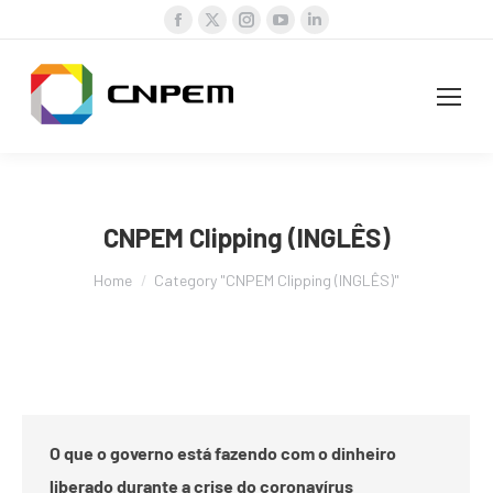
Facebook
X
Instagram
YouTube
Linkedin
page
page
page
page
page
opens
opens
opens
opens
opens
in
in
in
in
in
new
new
new
new
new
window
window
window
window
window
CNPEM Clipping (INGLÊS)
You are here:
Home
Category "CNPEM Clipping (INGLÊS)"
O que o governo está fazendo com o dinheiro
liberado durante a crise do coronavírus