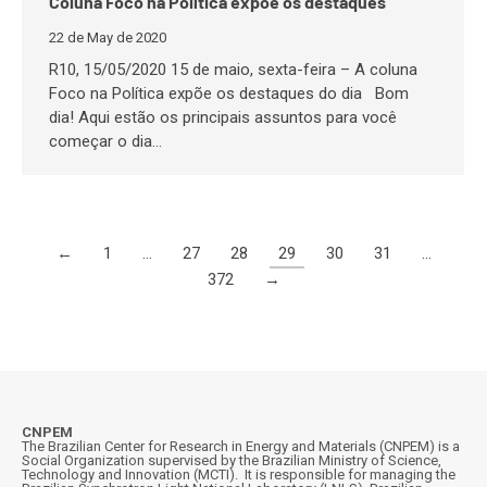
Coluna Foco na Política expõe os destaques
22 de May de 2020
R10, 15/05/2020 15 de maio, sexta-feira – A coluna
Foco na Política expõe os destaques do dia Bom
dia! Aqui estão os principais assuntos para você
começar o dia…
←
1
…
27
28
29
30
31
…
372
→
CNPEM
The Brazilian Center for Research in Energy and Materials (CNPEM) is a
Social Organization supervised by the Brazilian Ministry of Science,
Technology and Innovation (MCTI). It is responsible for managing the