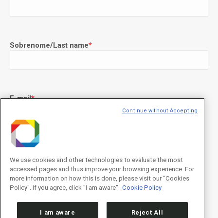
Sobrenome/Last name
*
E-mail
*
Continue without Accepting
Declaração de consentimento
*
Concordo com os termos de uso descritos na
Política de
We use cookies and other technologies to evaluate the most
Privacidade
/I agree to the terms of use described in the
Privacy
accessed pages and thus improve your browsing experience. For
Policy
.
more information on how this is done, please visit our "Cookies
Policy". If you agree, click "I am aware".
Cookie Policy
I am aware
Reject All