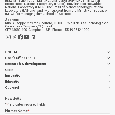
Brazilian Synchrotron Light National Laboratory (LNLS), Brazilian
Biosciences National Laboratory (LNBio), Brazilian Biorenewables
National Laboratory (LNBR), the Brazilian Nanotechnology National
Laboratory (LNNano) and, with support from the Ministry of Education
(MEC), for managing Ilum School of Science.
Address
Rua Giuseppe Máximo Scolfaro, 10.000 - Polo II de Alta Tecnologia de
Campinas - Campinas/SP, Brasil
CEP 13083-100, Campinas - SP - Phone: +55 19 3512-1000
Instagram
X
Facebook
YouTube
LinkedIn
CNPEM
User’s Office (EdU)
Research & development
Orion
Innovation
Education
Outreach
Newsletter
"
*
" indicates required fields
Nome/Name
*