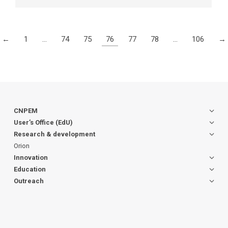
←
1
…
74
75
76
77
78
…
106
→
CNPEM
User’s Office (EdU)
Research & development
Orion
Innovation
Education
Outreach