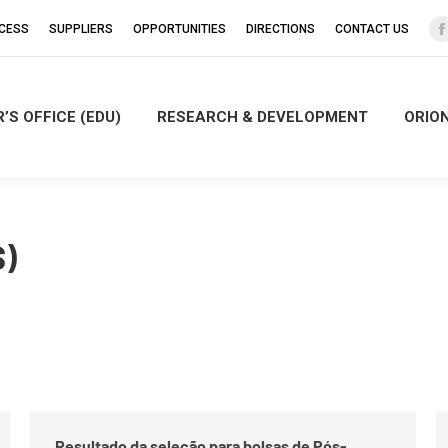
CCESS
SUPPLIERS
OPPORTUNITIES
DIRECTIONS
CONTACT US
’S OFFICE (EDU)
RESEARCH & DEVELOPMENT
ORIO
i
)
Resultado da seleção para bolsas de Pós-