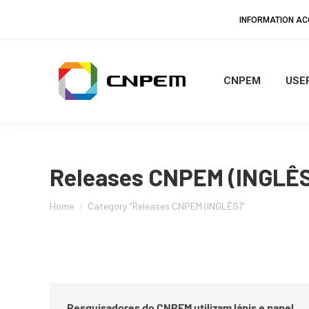
INFORMATION A
CNPEM
USER
Releases CNPEM (INGLÊS
You are here:
Home
Category "Releases CNPEM (INGLÊS)"
Pesquisadores do CNPEM utilizam lápis e papel