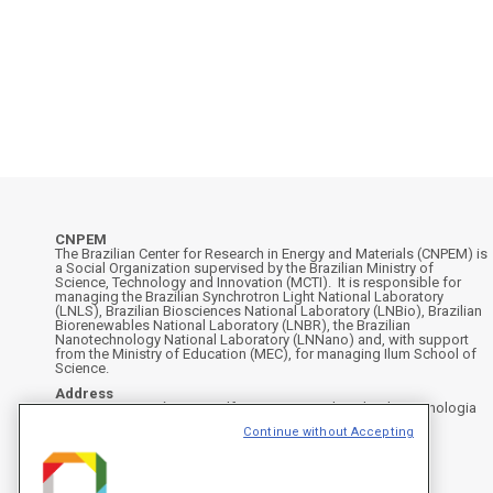
CNPEM
The Brazilian Center for Research in Energy and Materials (CNPEM) is
a Social Organization supervised by the Brazilian Ministry of
Science, Technology and Innovation (MCTI). It is responsible for
managing the Brazilian Synchrotron Light National Laboratory
(LNLS), Brazilian Biosciences National Laboratory (LNBio), Brazilian
Biorenewables National Laboratory (LNBR), the Brazilian
Nanotechnology National Laboratory (LNNano) and, with support
from the Ministry of Education (MEC), for managing Ilum School of
Science.
Address
Rua Giuseppe Máximo Scolfaro, 10.000 - Polo II de Alta Tecnologia
de Campinas - Campinas/SP, Brasil
Continue without Accepting
CEP 13083-100, Campinas - SP - Phone: +55 19 3512-1000
Instagram
X
Facebook
YouTube
LinkedIn