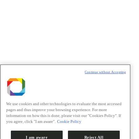
Política de Privacidade/Privacy Policy
t
T
Continue without Accepting
We use cookies and other technologies to evaluate the most accessed
pages and thus improve your browsing experience. For more
information on how this is done, please visit our "Cookies Policy". If
you agree, click "I am aware".
Cookie Policy
I am aware
Reject All