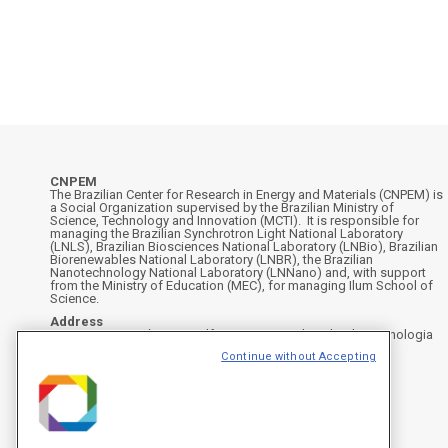
CNPEM
The Brazilian Center for Research in Energy and Materials (CNPEM) is
a Social Organization supervised by the Brazilian Ministry of
Science, Technology and Innovation (MCTI). It is responsible for
managing the Brazilian Synchrotron Light National Laboratory
(LNLS), Brazilian Biosciences National Laboratory (LNBio), Brazilian
Biorenewables National Laboratory (LNBR), the Brazilian
Nanotechnology National Laboratory (LNNano) and, with support
from the Ministry of Education (MEC), for managing Ilum School of
Science.
Address
Rua Giuseppe Máximo Scolfaro, 10.000 - Polo II de Alta Tecnologia
de Campinas - Campinas/SP, Brasil
Continue without Accepting
CEP 13083-100, Campinas - SP - Phone: +55 19 3512-1000
Instagram
X
Facebook
YouTube
LinkedIn