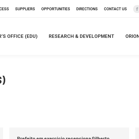
CCESS
SUPPLIERS
OPPORTUNITIES
DIRECTIONS
CONTACT US
’S OFFICE (EDU)
RESEARCH & DEVELOPMENT
ORIO
i
)
Prefeito em exercício recepciona Gilberto