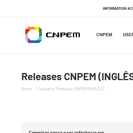
INFORMATION A
CNPEM
USER
Releases CNPEM (INGLÊS
You are here:
Home
Category "Releases CNPEM (INGLÊS)"
Campinas passa a ser referência em