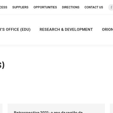
CCESS
SUPPLIERS
OPPORTUNITIES
DIRECTIONS
CONTACT US
’S OFFICE (EDU)
RESEARCH & DEVELOPMENT
ORIO
i
)
Retrospectiva 2021: o ano da região de