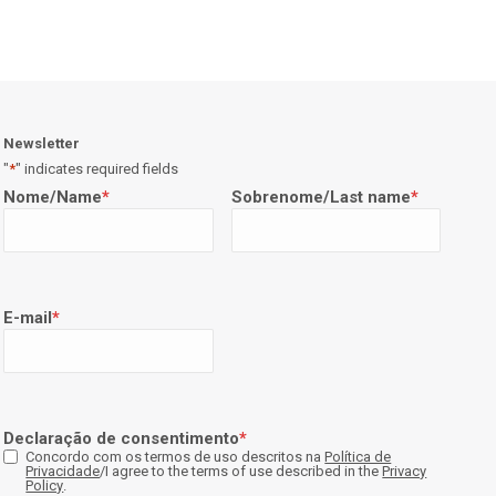
Newsletter
"
*
" indicates required fields
Nome/Name
*
Sobrenome/Last name
*
E-mail
*
Declaração de consentimento
*
Concordo com os termos de uso descritos na
Política de
Privacidade
/I agree to the terms of use described in the
Privacy
Policy
.