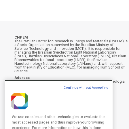
CNPEM
The Brazilian Center for Research in Energy and Materials (CNPEM) is
a Social Organization supervised by the Brazilian Ministry of
Science, Technology and Innovation (MCTI). It is responsible for
managing the Brazilian Synchrotron Light National Laboratory
(LNLS), Brazilian Biosciences National Laboratory (LNBio), Brazilian
Biorenewables National Laboratory (LNBR), the Brazilian
Nanotechnology National Laboratory (LNNano) and, with support
from the Ministry of Education (MEC), for managing Ilum School of
Science.
Address
Rua Giuseppe Máximo Scolfaro, 10.000 - Polo II de Alta Tecnologia
de Campinas - Campinas/SP, Brasil
Continue without Accepting
CEP 13083-100, Campinas - SP - Phone: +55 19 3512-1000
Instagram
X
Facebook
YouTube
LinkedIn
We use cookies and other technologies to evaluate the
most accessed pages and thus improve your browsing
experience. For more information on how this is done,