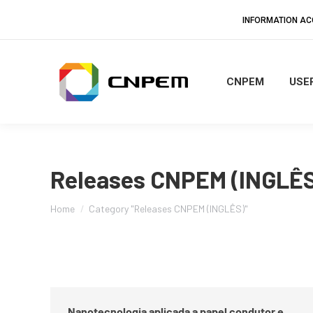
INFORMATION A
CNPEM
USER
Releases CNPEM (INGLÊS
You are here:
Home
Category "Releases CNPEM (INGLÊS)"
Nanotecnologia aplicada a papel condutor e