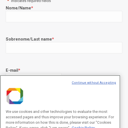
"
*
" indicates required fields
Nome/Name
*
Sobrenome/Last name
*
E-mail
*
Continue without Accepting
Declaração de consentimento
*
Concordo com os termos de uso descritos na
Política de
Privacidade
/I agree to the terms of use described in the
Privacy
We use cookies and other technologies to evaluate the most
Policy
.
accessed pages and thus improve your browsing experience. For
more information on how this is done, please visit our "Cookies
Policy". If you agree, click "I am aware".
Cookie Policy