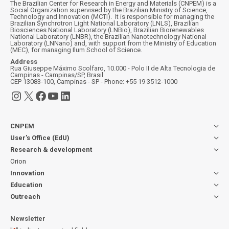
The Brazilian Center for Research in Energy and Materials (CNPEM) is a
Social Organization supervised by the Brazilian Ministry of Science,
Technology and Innovation (MCTI). It is responsible for managing the
Brazilian Synchrotron Light National Laboratory (LNLS), Brazilian
Biosciences National Laboratory (LNBio), Brazilian Biorenewables
National Laboratory (LNBR), the Brazilian Nanotechnology National
Laboratory (LNNano) and, with support from the Ministry of Education
(MEC), for managing Ilum School of Science.
Address
Rua Giuseppe Máximo Scolfaro, 10.000 - Polo II de Alta Tecnologia de
Campinas - Campinas/SP, Brasil
CEP 13083-100, Campinas - SP - Phone: +55 19 3512-1000
Instagram
X
Facebook
YouTube
LinkedIn
CNPEM
User’s Office (EdU)
Research & development
Orion
Innovation
Education
Outreach
Newsletter