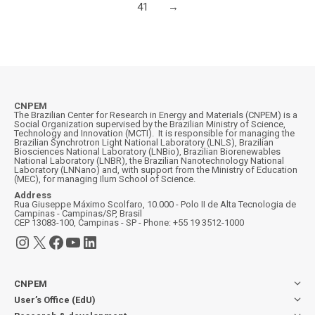
41
→
CNPEM
The Brazilian Center for Research in Energy and Materials (CNPEM) is a
Social Organization supervised by the Brazilian Ministry of Science,
Technology and Innovation (MCTI). It is responsible for managing the
Brazilian Synchrotron Light National Laboratory (LNLS), Brazilian
Biosciences National Laboratory (LNBio), Brazilian Biorenewables
National Laboratory (LNBR), the Brazilian Nanotechnology National
Laboratory (LNNano) and, with support from the Ministry of Education
(MEC), for managing Ilum School of Science.
Address
Rua Giuseppe Máximo Scolfaro, 10.000 - Polo II de Alta Tecnologia de
Campinas - Campinas/SP, Brasil
CEP 13083-100, Campinas - SP - Phone: +55 19 3512-1000
Instagram
X
Facebook
YouTube
LinkedIn
CNPEM
User’s Office (EdU)