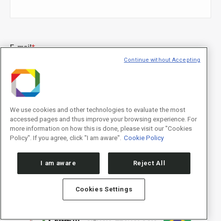
E-mail
*
Continue without Accepting
Declaração de consentimento
*
Concordo com os termos de uso descritos na
Política de
We use cookies and other technologies to evaluate the most
Privacidade
/I agree to the terms of use described in the
Privacy
accessed pages and thus improve your browsing experience. For
Policy
.
more information on how this is done, please visit our "Cookies
Policy". If you agree, click "I am aware".
Cookie Policy
I am aware
Reject All
Cookies Settings