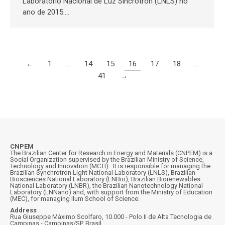
Laboratório Nacional de Luz Sincrotron (LNLS) no
ano de 2015.…
←
1
…
14
15
16
17
18
…
41
→
CNPEM
The Brazilian Center for Research in Energy and Materials (CNPEM) is a
Social Organization supervised by the Brazilian Ministry of Science,
Technology and Innovation (MCTI). It is responsible for managing the
Brazilian Synchrotron Light National Laboratory (LNLS), Brazilian
Biosciences National Laboratory (LNBio), Brazilian Biorenewables
National Laboratory (LNBR), the Brazilian Nanotechnology National
Laboratory (LNNano) and, with support from the Ministry of Education
(MEC), for managing Ilum School of Science.
Address
Rua Giuseppe Máximo Scolfaro, 10.000 - Polo II de Alta Tecnologia de
Campinas - Campinas/SP, Brasil