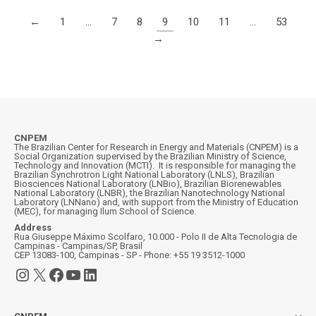
←
1
…
7
8
9
10
11
…
53
→
CNPEM
The Brazilian Center for Research in Energy and Materials (CNPEM) is a
Social Organization supervised by the Brazilian Ministry of Science,
Technology and Innovation (MCTI). It is responsible for managing the
Brazilian Synchrotron Light National Laboratory (LNLS), Brazilian
Biosciences National Laboratory (LNBio), Brazilian Biorenewables
National Laboratory (LNBR), the Brazilian Nanotechnology National
Laboratory (LNNano) and, with support from the Ministry of Education
(MEC), for managing Ilum School of Science.
Address
Rua Giuseppe Máximo Scolfaro, 10.000 - Polo II de Alta Tecnologia de
Campinas - Campinas/SP, Brasil
CEP 13083-100, Campinas - SP - Phone: +55 19 3512-1000
Instagram
X
Facebook
YouTube
LinkedIn