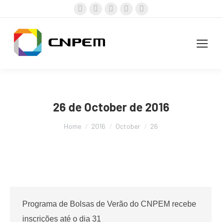
Facebook
X
Instagram
YouTube
Linkedin
page
page
page
page
page
opens
opens
opens
opens
opens
in
in
in
in
in
new
new
new
new
new
window
window
window
window
window
26 de October de 2016
You are here:
Home
2016
October
26
Programa de Bolsas de Verão do CNPEM recebe
inscrições até o dia 31