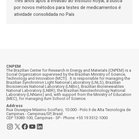
Três anos após a invasão ao Instituto Royal, a busca
por novos métodos para testes de medicamentos é
atividade consolidada no País
CNPEM
The Brazilian Center for Research in Energy and Materials (CNPEM) is a
Social Organization supervised by the Brazilian Ministry of Science,
Technology and Innovation (MCTI). It is responsible for managing the
Brazilian Synchrotron Light National Laboratory (LNLS), Brazilian
Biosciences National Laboratory (LNBio), Brazilian Biorenewables
National Laboratory (LNBR), the Brazilian Nanotechnology National
Laboratory (LNNano) and, with support from the Ministry of Education
(MEC), for managing Ilum School of Science.
Address
Rua Giuseppe Máximo Scolfaro, 10.000 - Polo II de Alta Tecnologia de
Campinas - Campinas/SP, Brasil
CEP 13083-100, Campinas - SP - Phone: +55 19 3512-1000
Instagram
X
Facebook
YouTube
LinkedIn