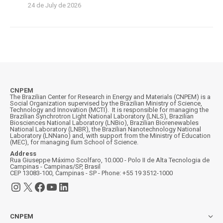
24 de July de 2026
CNPEM
The Brazilian Center for Research in Energy and Materials (CNPEM) is a
Social Organization supervised by the Brazilian Ministry of Science,
Technology and Innovation (MCTI). It is responsible for managing the
Brazilian Synchrotron Light National Laboratory (LNLS), Brazilian
Biosciences National Laboratory (LNBio), Brazilian Biorenewables
National Laboratory (LNBR), the Brazilian Nanotechnology National
Laboratory (LNNano) and, with support from the Ministry of Education
(MEC), for managing Ilum School of Science.
Address
Rua Giuseppe Máximo Scolfaro, 10.000 - Polo II de Alta Tecnologia de
Campinas - Campinas/SP, Brasil
CEP 13083-100, Campinas - SP - Phone: +55 19 3512-1000
Instagram
X
Facebook
YouTube
LinkedIn
CNPEM