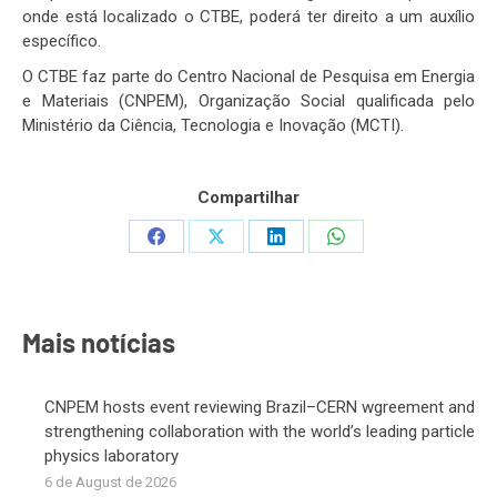
onde está localizado o CTBE, poderá ter direito a um auxílio
específico.
O CTBE faz parte do Centro Nacional de Pesquisa em Energia
e Materiais (CNPEM), Organização Social qualificada pelo
Ministério da Ciência, Tecnologia e Inovação (MCTI).
Compartilhar
Share
Share
Share
Share
on
on
on
on
Facebook
X
LinkedIn
WhatsApp
Mais notícias
CNPEM hosts event reviewing Brazil–CERN wgreement and
strengthening collaboration with the world’s leading particle
physics laboratory
6 de August de 2026