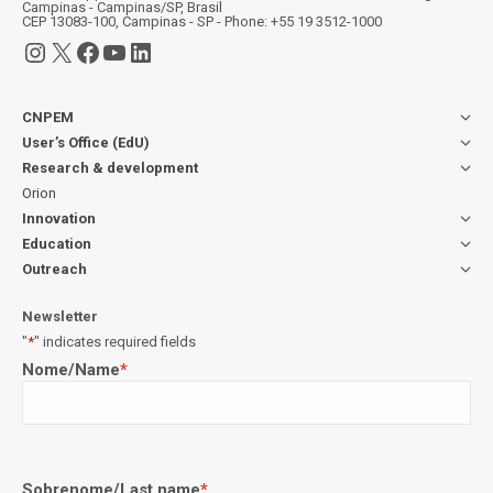
Campinas - Campinas/SP, Brasil
CEP 13083-100, Campinas - SP - Phone: +55 19 3512-1000
Instagram
X
Facebook
YouTube
LinkedIn
CNPEM
User’s Office (EdU)
Research & development
Orion
Innovation
Education
Outreach
Newsletter
"
*
" indicates required fields
Nome/Name
*
Sobrenome/Last name
*