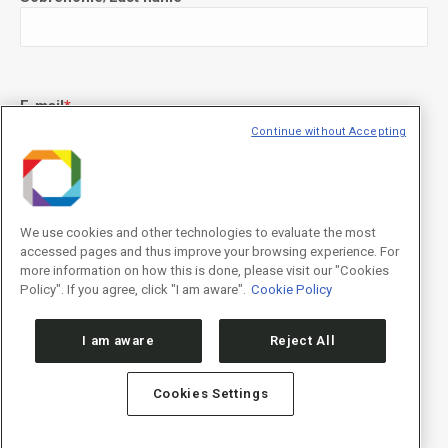
E-mail
*
Continue without Accepting
Declaração de consentimento
*
Concordo com os termos de uso descritos na
Política de
We use cookies and other technologies to evaluate the most
Privacidade
/I agree to the terms of use described in the
Privacy
accessed pages and thus improve your browsing experience. For
Policy
.
more information on how this is done, please visit our "Cookies
Policy". If you agree, click "I am aware".
Cookie Policy
I am aware
Reject All
Cookies Settings