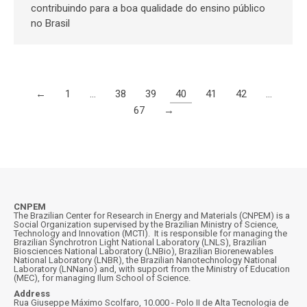
contribuindo para a boa qualidade do ensino público
no Brasil
←
1
…
38
39
40
41
42
…
67
→
CNPEM
The Brazilian Center for Research in Energy and Materials (CNPEM) is a
Social Organization supervised by the Brazilian Ministry of Science,
Technology and Innovation (MCTI). It is responsible for managing the
Brazilian Synchrotron Light National Laboratory (LNLS), Brazilian
Biosciences National Laboratory (LNBio), Brazilian Biorenewables
National Laboratory (LNBR), the Brazilian Nanotechnology National
Laboratory (LNNano) and, with support from the Ministry of Education
(MEC), for managing Ilum School of Science.
Address
Rua Giuseppe Máximo Scolfaro, 10.000 - Polo II de Alta Tecnologia de