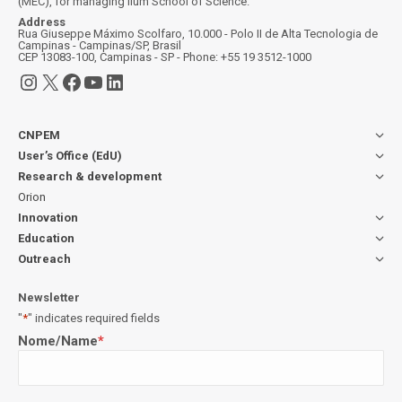
(MEC), for managing Ilum School of Science.
Address
Rua Giuseppe Máximo Scolfaro, 10.000 - Polo II de Alta Tecnologia de
Campinas - Campinas/SP, Brasil
CEP 13083-100, Campinas - SP - Phone: +55 19 3512-1000
Instagram
X
Facebook
YouTube
LinkedIn
CNPEM
User’s Office (EdU)
Research & development
Orion
Innovation
Education
Outreach
Newsletter
"
*
" indicates required fields
Nome/Name
*