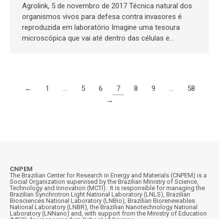
Agrolink, 5 de novembro de 2017 Técnica natural dos
organismos vivos para defesa contra invasores é
reproduzida em laboratório Imagine uma tesoura
microscópica que vai até dentro das células e…
←
1
…
5
6
7
8
9
…
58
→
CNPEM
The Brazilian Center for Research in Energy and Materials (CNPEM) is a
Social Organization supervised by the Brazilian Ministry of Science,
Technology and Innovation (MCTI). It is responsible for managing the
Brazilian Synchrotron Light National Laboratory (LNLS), Brazilian
Biosciences National Laboratory (LNBio), Brazilian Biorenewables
National Laboratory (LNBR), the Brazilian Nanotechnology National
Laboratory (LNNano) and, with support from the Ministry of Education