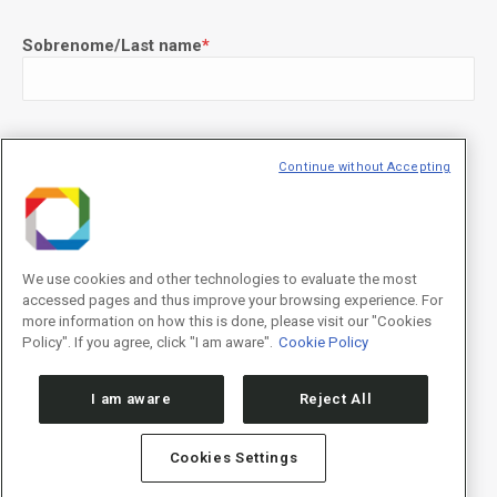
Sobrenome/Last name
*
E-mail
*
Continue without Accepting
We use cookies and other technologies to evaluate the most
Declaração de consentimento
*
accessed pages and thus improve your browsing experience. For
Concordo com os termos de uso descritos na
Política de
Privacidade
/I agree to the terms of use described in the
Privacy
more information on how this is done, please visit our "Cookies
Policy
.
Policy". If you agree, click "I am aware".
Cookie Policy
I am aware
Reject All
Cookies Settings