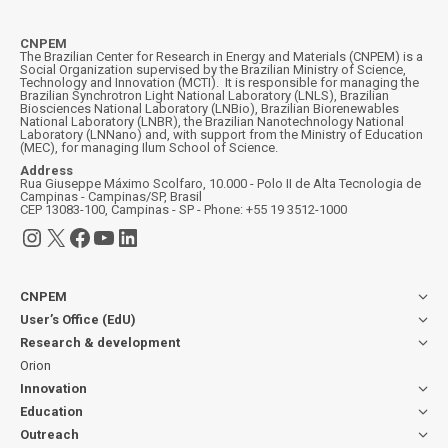
CNPEM
The Brazilian Center for Research in Energy and Materials (CNPEM) is a
Social Organization supervised by the Brazilian Ministry of Science,
Technology and Innovation (MCTI). It is responsible for managing the
Brazilian Synchrotron Light National Laboratory (LNLS), Brazilian
Biosciences National Laboratory (LNBio), Brazilian Biorenewables
National Laboratory (LNBR), the Brazilian Nanotechnology National
Laboratory (LNNano) and, with support from the Ministry of Education
(MEC), for managing Ilum School of Science.
Address
Rua Giuseppe Máximo Scolfaro, 10.000 - Polo II de Alta Tecnologia de
Campinas - Campinas/SP, Brasil
CEP 13083-100, Campinas - SP - Phone: +55 19 3512-1000
Instagram
X
Facebook
YouTube
LinkedIn
CNPEM
User’s Office (EdU)
Research & development
Orion
Innovation
Education
Outreach