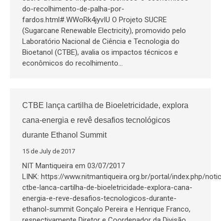
do-recolhimento-de-palha-por-
fardos.html#.WWoRk4jyvIU O Projeto SUCRE
(Sugarcane Renewable Electricity), promovido pelo
Laboratório Nacional de Ciência e Tecnologia do
Bioetanol (CTBE), avalia os impactos técnicos e
econômicos do recolhimento…
CTBE lança cartilha de Bioeletricidade, explora
cana-energia e revê desafios tecnológicos
durante Ethanol Summit
15 de July de 2017
NIT Mantiqueira em 03/07/2017
LINK: https://www.nitmantiqueira.org.br/portal/index.php/noti
ctbe-lanca-cartilha-de-bioeletricidade-explora-cana-
energia-e-reve-desafios-tecnologicos-durante-
ethanol-summit Gonçalo Pereira e Henrique Franco,
respectivamente Diretor e Coordenador da Divisão