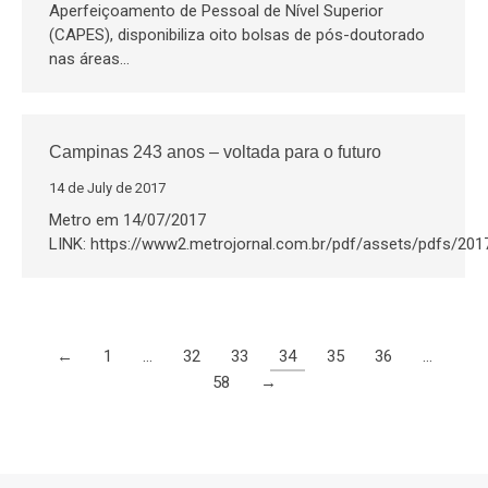
Aperfeiçoamento de Pessoal de Nível Superior
(CAPES), disponibiliza oito bolsas de pós-doutorado
nas áreas…
Campinas 243 anos – voltada para o futuro
14 de July de 2017
Metro em 14/07/2017
LINK: https://www2.metrojornal.com.br/pdf/assets/pdfs/2
←
1
…
32
33
34
35
36
…
58
→