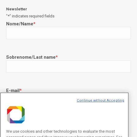
Newsletter
"
*
" indicates required fields
Nome/Name
*
Sobrenome/Last name
*
E-mail
*
Continue without Accepting
Declaração de consentimento
*
Concordo com os termos de uso descritos na
Política de
We use cookies and other technologies to evaluate the most
Privacidade
/I agree to the terms of use described in the
Privacy Policy
.