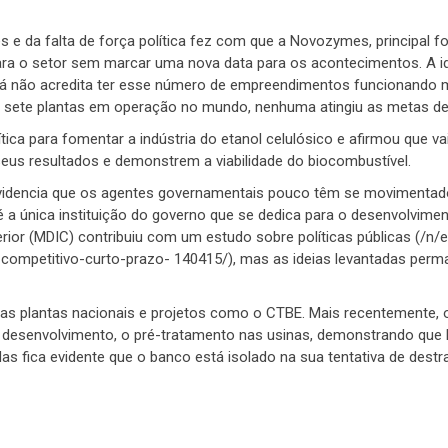
 e da falta de força política fez com que a Novozymes, principal f
ara o setor sem marcar uma nova data para os acontecimentos. A id
a já não acredita ter esse número de empreendimentos funcionand
s sete plantas em operação no mundo, nenhuma atingiu as metas d
ca para fomentar a indústria do etanol celulósico e afirmou que va
eus resultados e demonstrem a viabilidade do biocombustível.
videncia que os agentes governamentais pouco têm se movimentad
é a única instituição do governo que se dedica para o desenvolvime
rior (MDIC) contribuiu com um estudo sobre políticas públicas (/n/e
co-competitivo-curto-prazo- 140415/), mas as ideias levantadas pe
iras plantas nacionais e projetos como o CTBE. Mais recentemente,
 e desenvolvimento, o pré-tratamento nas usinas, demonstrando que
Mas fica evidente que o banco está isolado na sua tentativa de destr