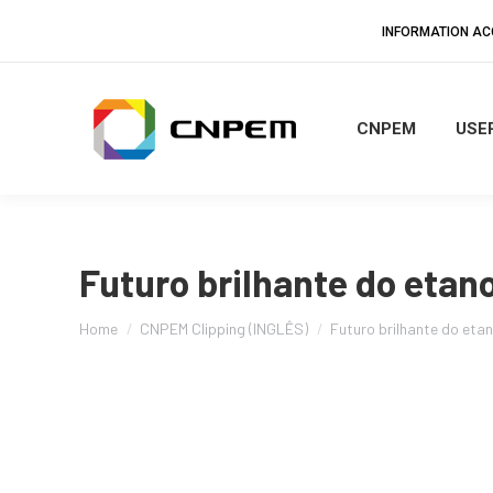
INFORMATION A
CNPEM
USER
Futuro brilhante do etan
You are here:
Home
CNPEM Clipping (INGLÊS)
Futuro brilhante do etan