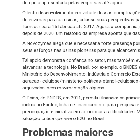
do que a apresentada pelas empresas até agora.
O lento desenvolvimento em virtude dessas complicações
de enzimas para as usinas, adiasse suas perspectivas p
fornecer para 15 fábricas até 2017. Agora, a companhi
depois de 2020. Um relatório da empresa aponta que da
A Novozymes alega que é necessária forte presença políti
seus esforços nas usinas pioneiras para que alcancem s
Tal apoio demonstra confiança no setor, mas também e
alavancar a tecnologia. No Brasil, por exemplo, o BNDES 
Ministério do Desenvolvimento, Indústria e Comércio Exte
geracao- celulose/ministerio-politicas-etanol-celulosi
arquivadas, sem movimentação alguma.
O Paiss, do BNDES, em 2011, permitiu financiar as prime
incluiu no Funtec, linha de financiamento para pesquisa
preocupação e iniciativa em solucionar as dificuldades. 
situação crítica que vive o E2G no Brasil.
Problemas maiores