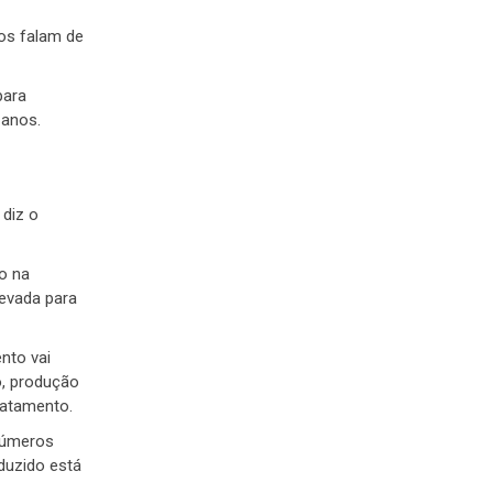
bos falam de
para
 anos.
 diz o
o na
levada para
nto vai
o, produção
ratamento.
números
duzido está