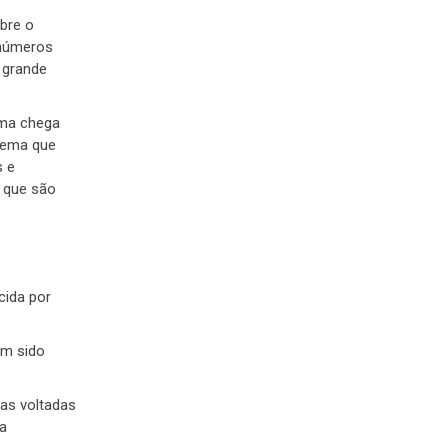
bre o
 números
 grande
ima chega
lema que
s e
 que são
cida por
am sido
cas voltadas
da