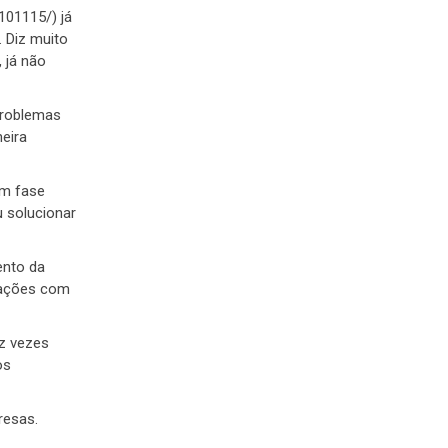
101115/) já
 Diz muito
 já não
problemas
eira
em fase
u solucionar
ento da
icações com
z vezes
os
resas.