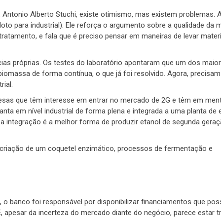
n, Antonio Alberto Stuchi, existe otimismo, mas existem problemas. 
to para industrial). Ele reforça o argumento sobre a qualidade da m
atamento, e fala que é preciso pensar em maneiras de levar materi
as próprias. Os testes do laboratório apontaram que um dos maio
iomassa de forma contínua, o que já foi resolvido. Agora, precisam
ial.
resas que têm interesse em entrar no mercado de 2G e têm em me
anta em nível industrial de forma plena e integrada a uma planta de 
sa integração é a melhor forma de produzir etanol de segunda gera
a criação de um coquetel enzimático, processos de fermentação e
o banco foi responsável por disponibilizar financiamentos que poss
E, apesar da incerteza do mercado diante do negócio, parece estar t