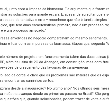
atual, junto com a limpeza da biomassa. Ele argumenta que foram r
trar as soluções para grande escala. E, apesar de acreditar que a 
rocesso de tentativa e erro – reconhece que não é tarefa simples. 
gico, que tem duas características: primeiro, não é um processo rá
 e é um processo arriscado.”
empresas envolvidas no negócio compartilham do mesmo sentimento.
tínuo e lidar com as impurezas da biomassa. Etapas que, segundo Y
 pelo número de projetos em funcionamento (além das duas usinas j
TBE, além da usina de 2G da Abengoa, em construção, mas com futu
previsões de crescimento das lavouras de cana-energia.
tro lado da corda: é claro que os problemas são maiores que os esp
ra encontrar os caminhos certos.
duziram desde a inauguração? No último ano? Nos últimos seis mes
 indústria avançou desde os primeiros passos no Brasil? São per
questões que, quando solucionadas, podem trazer de volta a eufo