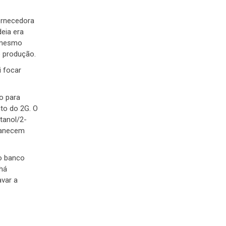
ornecedora
eia era
o mesmo
e produção.
i focar
o para
nto do 2G. O
tanol/2-
rmanecem
 o banco
 há
avar a