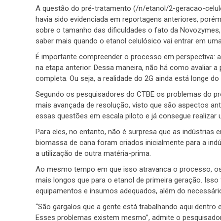
A questão do pré-tratamento (/n/etanol/2-geracao-celul
havia sido evidenciada em reportagens anteriores, poré
sobre o tamanho das dificuldades o fato da Novozymes, q
saber mais quando o etanol celulósico vai entrar em uma
É importante compreender o processo em perspectiva: 
na etapa anterior. Dessa maneira, não há como avaliar
completa. Ou seja, a realidade do 2G ainda está longe do 
Segundo os pesquisadores do CTBE os problemas do pré
mais avançada de resolução, visto que são aspectos ant
essas questões em escala piloto e já consegue realizar
Para eles, no entanto, não é surpresa que as indústrias 
biomassa de cana foram criados inicialmente para a indú
a utilização de outra matéria-prima.
Ao mesmo tempo em que isso atravanca o processo, os
mais longos que para o etanol de primeira geração. Isso 
equipamentos e insumos adequados, além do necessário 
“São gargalos que a gente está trabalhando aqui dentro 
Esses problemas existem mesmo”, admite o pesquisador d