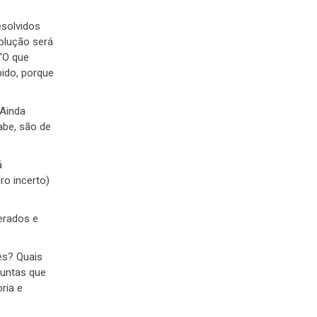
esolvidos
solução será
“O que
pido, porque
 Ainda
abe, são de
á
ro incerto)
erados e
es? Quais
guntas que
ria e