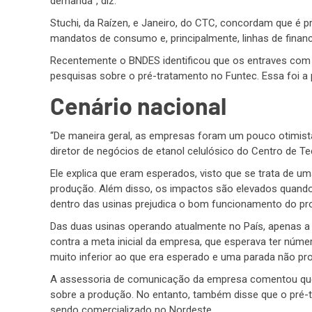
demanda”, diz.
Stuchi, da Raízen, e Janeiro, do CTC, concordam que é pr
mandatos de consumo e, principalmente, linhas de finan
Recentemente o BNDES identificou que os entraves com o
pesquisas sobre o pré-tratamento no Funtec. Essa foi a
Cenário nacional
“De maneira geral, as empresas foram um pouco otimist
diretor de negócios de etanol celulósico do Centro de Tec
Ele explica que eram esperados, visto que se trata de 
produção. Além disso, os impactos são elevados quando 
dentro das usinas prejudica o bom funcionamento do pr
Das duas usinas operando atualmente no País, apenas a B
contra a meta inicial da empresa, que esperava ter núm
muito inferior ao que era esperado e uma parada não p
A assessoria de comunicação da empresa comentou que 
sobre a produção. No entanto, também disse que o pré-tr
sendo comercializado no Nordeste.