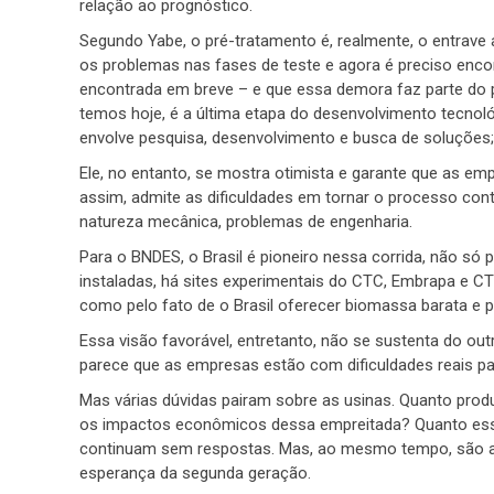
relação ao prognóstico.
Segundo Yabe, o pré-tratamento é, realmente, o entrave 
os problemas nas fases de teste e agora é preciso encon
encontrada em breve – e que essa demora faz parte do p
temos hoje, é a última etapa do desenvolvimento tecnoló
envolve pesquisa, desenvolvimento e busca de soluções;
Ele, no entanto, se mostra otimista e garante que as 
assim, admite as dificuldades em tornar o processo con
natureza mecânica, problemas de engenharia.
Para o BNDES, o Brasil é pioneiro nessa corrida, não só
instaladas, há sites experimentais do CTC, Embrapa e C
como pelo fato de o Brasil oferecer biomassa barata e 
Essa visão favorável, entretanto, não se sustenta do ou
parece que as empresas estão com dificuldades reais pa
Mas várias dúvidas pairam sobre as usinas. Quanto pro
os impactos econômicos dessa empreitada? Quanto essa
continuam sem respostas. Mas, ao mesmo tempo, são as 
esperança da segunda geração.