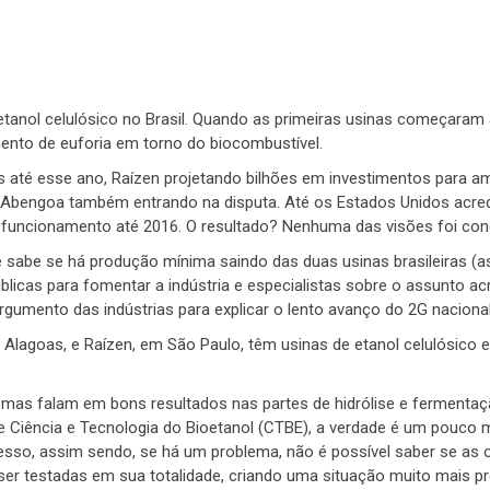
etanol celulósico no Brasil. Quando as primeiras usinas começaram 
mento de euforia em torno do biocombustível.
até esse ano, Raízen projetando bilhões em investimentos para am
 Abengoa também entrando na disputa. Até os Estados Unidos acre
funcionamento até 2016. O resultado? Nenhuma das visões foi conc
 sabe se há produção mínima saindo das duas usinas brasileiras (
blicas para fomentar a indústria e especialistas sobre o assunto a
rgumento das indústrias para explicar o lento avanço do 2G nacional
 Alagoas, e Raízen, em São Paulo, têm usinas de etanol celulósico 
 mas falam em bons resultados nas partes de hidrólise e fermentaç
de Ciência e Tecnologia do Bioetanol (CTBE), a verdade é um pouco 
esso, assim sendo, se há um problema, não é possível saber se as 
r testadas em sua totalidade, criando uma situação muito mais p