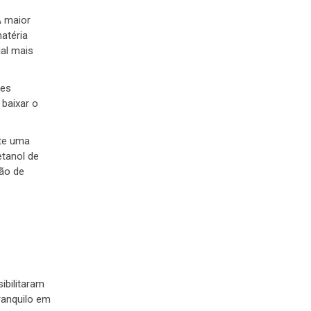
A maior
atéria
al mais
res
 baixar o
nte uma
etanol de
ção de
ibilitaram
ranquilo em