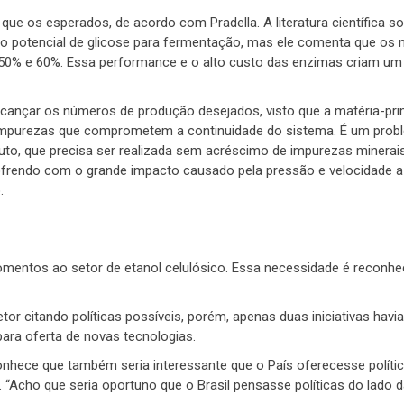
e os esperados, de acordo com Pradella. A literatura científica so
o potencial de glicose para fermentação, mas ele comenta que os
50% e 60%. Essa performance e o alto custo das enzimas criam um
lcançar os números de produção desejados, visto que a matéria-pr
impurezas que comprometem a continuidade do sistema. É um prob
ruto, que precisa ser realizada sem acréscimo de impurezas minerai
ofrendo com o grande impacto causado pela pressão e velocidade a
.
fomentos ao setor de etanol celulósico. Essa necessidade é reconhe
tor citando políticas possíveis, porém, apenas duas iniciativas havi
ara oferta de novas tecnologias.
onhece que também seria interessante que o País oferecesse políti
“Acho que seria oportuno que o Brasil pensasse políticas do lado 