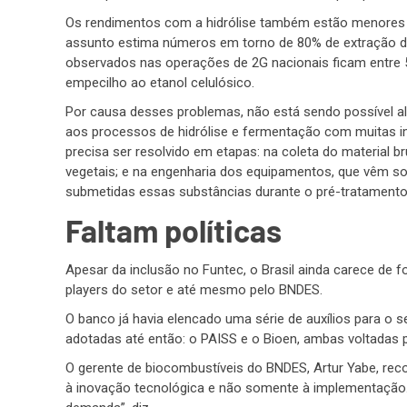
Os rendimentos com a hidrólise também estão menores qu
assunto estima números em torno de 80% de extração d
observados nas operações de 2G nacionais ficam entre 
empecilho ao etanol celulósico.
Por causa desses problemas, não está sendo possível a
aos processos de hidrólise e fermentação com muitas 
precisa ser resolvido em etapas: na coleta do material b
vegetais; e na engenharia dos equipamentos, que vêm s
submetidas essas substâncias durante o pré-tratamento
Faltam políticas
Apesar da inclusão no Funtec, o Brasil ainda carece de 
players do setor e até mesmo pelo BNDES.
O banco já havia elencado uma série de auxílios para o se
adotadas até então: o PAISS e o Bioen, ambas voltadas p
O gerente de biocombustíveis do BNDES, Artur Yabe, rec
à inovação tecnológica e não somente à implementação. 