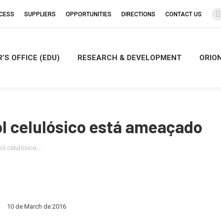
CCESS
SUPPLIERS
OPPORTUNITIES
DIRECTIONS
CONTACT US
’S OFFICE (EDU)
RESEARCH & DEVELOPMENT
ORIO
i
ol celulósico está ameaçado
ol celulósico…
10 de March de 2016