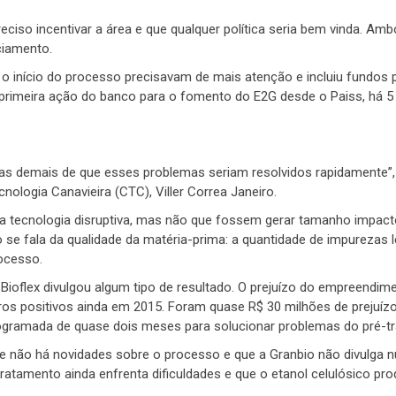
eciso incentivar a área e que qualquer política seria bem vinda. Am
ciamento.
 início do processo precisavam de mais atenção e incluiu fundos 
 primeira ação do banco para o fomento do E2G desde o Paiss, há 5
as demais de que esses problemas seriam resolvidos rapidamente”,
nologia Canavieira (CTC), Viller Correa Janeiro.
uma tecnologia disruptiva, mas não que fossem gerar tamanho impact
se fala da qualidade da matéria-prima: a quantidade de impurezas 
ocesso.
ioflex divulgou algum tipo de resultado. O prejuízo do empreendime
eros positivos ainda em 2015. Foram quase R$ 30 milhões de prejuíz
rogramada de quase dois meses para solucionar problemas do pré-t
não há novidades sobre o processo e que a Granbio não divulga 
atamento ainda enfrenta dificuldades e que o etanol celulósico pro