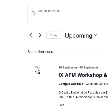
Events
Events
Enter
Keyword.
Search
Search
for
and
Events
Upcoming
by
Today
Views
Keyword.
Select
date.
Navigation
September 2026
16 September
-
18 September
WED
16
IX AFM Workshop &
Campus CNPEM
R. Giuseppe Máxim
O Centro Nacional de Pesquisa em En
2026, o IX AFM Workshop, e na sequ
Free