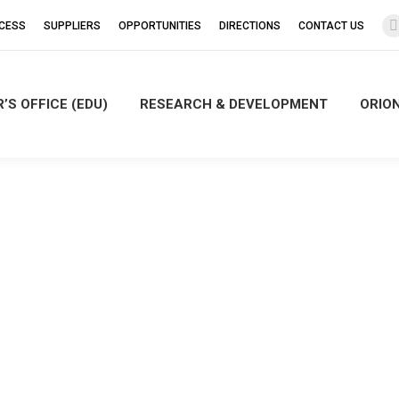
CCESS
SUPPLIERS
OPPORTUNITIES
DIRECTIONS
CONTACT US
’S OFFICE (EDU)
RESEARCH & DEVELOPMENT
ORIO
i