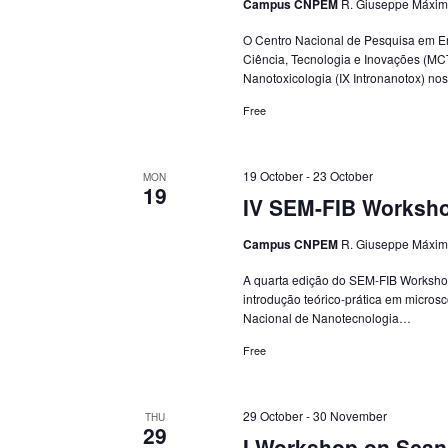
Campus CNPEM
R. Giuseppe Máxim
O Centro Nacional de Pesquisa em En
Ciência, Tecnologia e Inovações (MC
Nanotoxicologia (IX Intronanotox) n
Free
19 October
-
23 October
MON
19
IV SEM-FIB Worksh
Campus CNPEM
R. Giuseppe Máxim
A quarta edição do SEM-FIB Workshop
introdução teórico-prática em microsc
Nacional de Nanotecnologia…
Free
29 October
-
30 November
THU
29
I Workshop on Scan