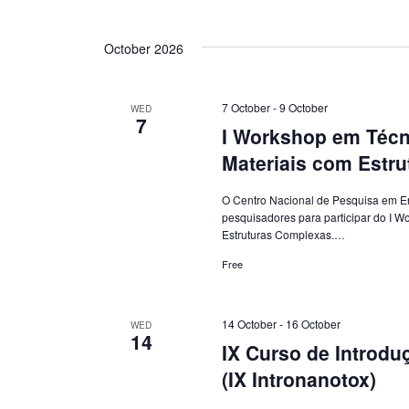
October 2026
7 October
-
9 October
WED
7
I Workshop em Técn
Materiais com Estr
O Centro Nacional de Pesquisa em E
pesquisadores para participar do I 
Estruturas Complexas.…
Free
14 October
-
16 October
WED
14
IX Curso de Introdu
(IX Intronanotox)