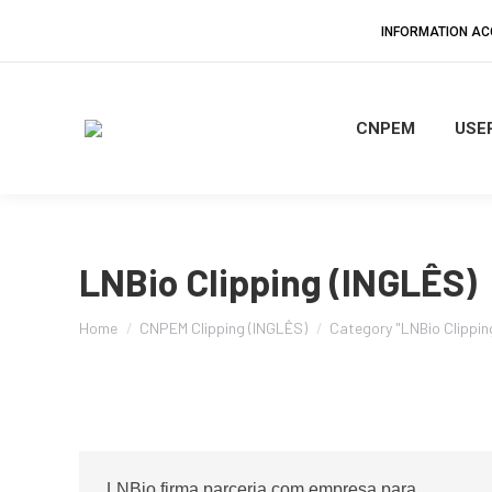
INFORMATION A
CNPEM
USER
LNBio Clipping (INGLÊS)
You are here:
Home
CNPEM Clipping (INGLÊS)
Category "LNBio Clippin
LNBio firma parceria com empresa para