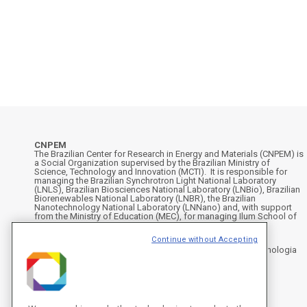
CNPEM
The Brazilian Center for Research in Energy and Materials (CNPEM) is
a Social Organization supervised by the Brazilian Ministry of
Science, Technology and Innovation (MCTI). It is responsible for
managing the Brazilian Synchrotron Light National Laboratory
(LNLS), Brazilian Biosciences National Laboratory (LNBio), Brazilian
Biorenewables National Laboratory (LNBR), the Brazilian
Nanotechnology National Laboratory (LNNano) and, with support
from the Ministry of Education (MEC), for managing Ilum School of
Science.
Continue without Accepting
Address
Rua Giuseppe Máximo Scolfaro, 10.000 - Polo II de Alta Tecnologia
de Campinas - Campinas/SP, Brasil
CEP 13083-100, Campinas - SP - Phone: +55 19 3512-1000
Instagram
X
Facebook
YouTube
LinkedIn