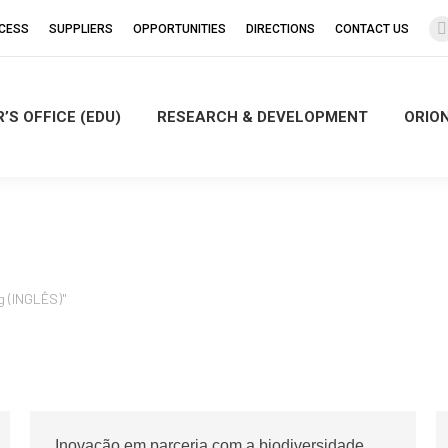
CCESS
SUPPLIERS
OPPORTUNITIES
DIRECTIONS
CONTACT US
’S OFFICE (EDU)
RESEARCH & DEVELOPMENT
ORIO
i
g (INGLÊS)"
Inovação em parceria com a biodiversidade