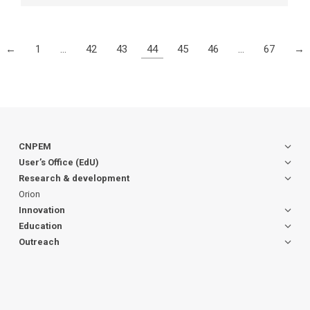
←
1
…
42
43
44
45
46
…
67
→
CNPEM
User’s Office (EdU)
Research & development
Orion
Innovation
Education
Outreach