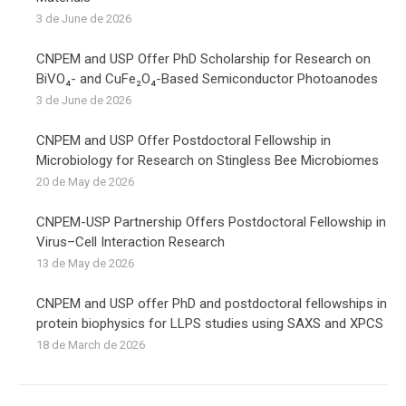
3 de June de 2026
CNPEM and USP Offer PhD Scholarship for Research on
BiVO₄- and CuFe₂O₄-Based Semiconductor Photoanodes
3 de June de 2026
CNPEM and USP Offer Postdoctoral Fellowship in
Microbiology for Research on Stingless Bee Microbiomes
20 de May de 2026
CNPEM-USP Partnership Offers Postdoctoral Fellowship in
Virus–Cell Interaction Research
13 de May de 2026
CNPEM and USP offer PhD and postdoctoral fellowships in
protein biophysics for LLPS studies using SAXS and XPCS
18 de March de 2026