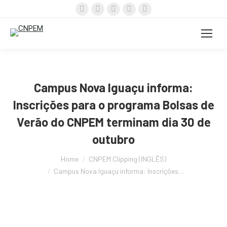
Facebook
X
Instagram
YouTube
Linkedin
page
page
page
page
page
opens
opens
opens
opens
opens
in
in
in
in
in
new
new
new
new
new
window
window
window
window
window
Campus Nova Iguaçu informa:
Inscrições para o programa Bolsas de
Verão do CNPEM terminam dia 30 de
outubro
You are here:
Home
CNPEM Clipping (INGLÊS)
Campus Nova Iguaçu informa: Inscrições…