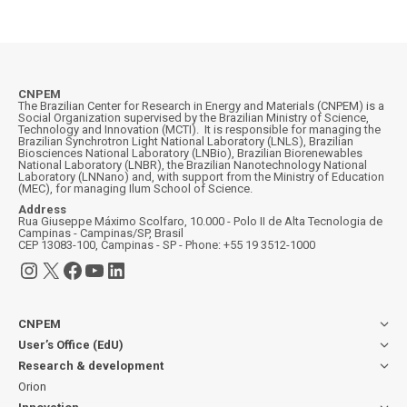
CNPEM
The Brazilian Center for Research in Energy and Materials (CNPEM) is a
Social Organization supervised by the Brazilian Ministry of Science,
Technology and Innovation (MCTI). It is responsible for managing the
Brazilian Synchrotron Light National Laboratory (LNLS), Brazilian
Biosciences National Laboratory (LNBio), Brazilian Biorenewables
National Laboratory (LNBR), the Brazilian Nanotechnology National
Laboratory (LNNano) and, with support from the Ministry of Education
(MEC), for managing Ilum School of Science.
Address
Rua Giuseppe Máximo Scolfaro, 10.000 - Polo II de Alta Tecnologia de
Campinas - Campinas/SP, Brasil
CEP 13083-100, Campinas - SP - Phone: +55 19 3512-1000
Instagram
X
Facebook
YouTube
LinkedIn
CNPEM
User’s Office (EdU)
Research & development
Orion