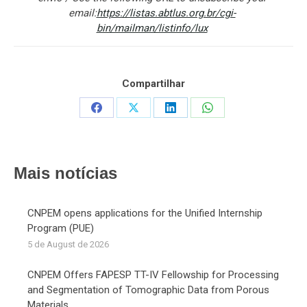
email:
https://listas.abtlus.org.br/cgi-
bin/mailman/listinfo/lux
Compartilhar
Share
Share
Share
Share
on
on
on
on
Facebook
X
LinkedIn
WhatsApp
Mais notícias
CNPEM opens applications for the Unified Internship
Program (PUE)
5 de August de 2026
CNPEM Offers FAPESP TT-IV Fellowship for Processing
and Segmentation of Tomographic Data from Porous
Materials