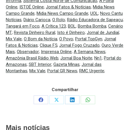
Informa
;
Sistema Costa Norte de Comunicação
;
A Folha
Online
;
ISTOÉ Online
;
Jornal Fatos & Notícias
;
Midia News
Campo Grande
;
Midia News Campo Grande
;
UOL
;
Novo Cantu
Notícias
;
Diário Carioca
;
O Rolo
;
Rádio Educadora de Sapeaçu
;
Tangará em Foco
;
A Crítica 123
;
BOL
;
Bomba Bomba
;
Cenário
MT
;
Revista Dinheiro Rural
;
Isto é Dinheiro
;
Jornal de Jundiaí
;
Mix Vale
;
O Bom da Notícia
;
O Povo
;
Portal TopGyn
;
Jornal
Fatos & Notícias
;
Clique F5
;
Jornal Fogo Cruzado
;
Ouro Verde
Mais
;
Observador
;
Imprensa Online
;
A Semana News
;
Amazônia Brasil Rádio Web
;
Jornal Boa Noite
;
Nn1
;
Portal do
Amazonas
;
SBT Interior
;
Gazeta Minas
;
Jornal das
Montanhas
;
Mix Vale
;
Portal GR News
;
RMC Urgente
;
Compartilhar
Share
Share
Share
Share
on
on
on
on
Facebook
X
LinkedIn
WhatsApp
Mais notícias