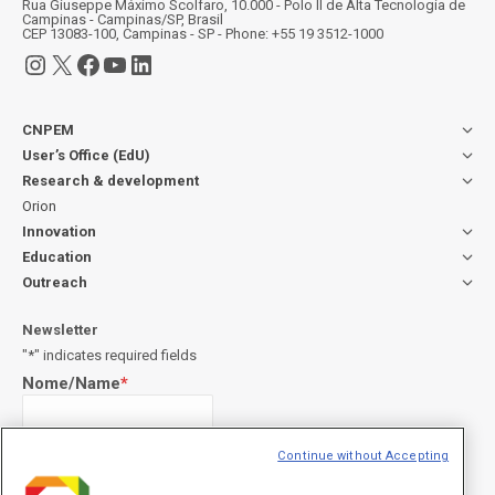
Rua Giuseppe Máximo Scolfaro, 10.000 - Polo II de Alta Tecnologia de
Campinas - Campinas/SP, Brasil
CEP 13083-100, Campinas - SP - Phone: +55 19 3512-1000
Instagram
X
Facebook
YouTube
LinkedIn
CNPEM
User’s Office (EdU)
Research & development
Orion
Innovation
Education
Outreach
Newsletter
"
*
" indicates required fields
Nome/Name
*
Continue without Accepting
Sobrenome/Last name
*