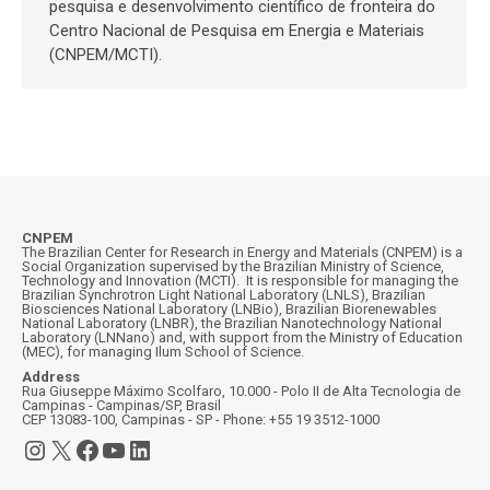
pesquisa e desenvolvimento científico de fronteira do
Centro Nacional de Pesquisa em Energia e Materiais
(CNPEM/MCTI).
CNPEM
The Brazilian Center for Research in Energy and Materials (CNPEM) is a
Social Organization supervised by the Brazilian Ministry of Science,
Technology and Innovation (MCTI). It is responsible for managing the
Brazilian Synchrotron Light National Laboratory (LNLS), Brazilian
Biosciences National Laboratory (LNBio), Brazilian Biorenewables
National Laboratory (LNBR), the Brazilian Nanotechnology National
Laboratory (LNNano) and, with support from the Ministry of Education
(MEC), for managing Ilum School of Science.
Address
Rua Giuseppe Máximo Scolfaro, 10.000 - Polo II de Alta Tecnologia de
Campinas - Campinas/SP, Brasil
CEP 13083-100, Campinas - SP - Phone: +55 19 3512-1000
Instagram
X
Facebook
YouTube
LinkedIn