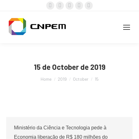
Facebook
X
Instagram
YouTube
Linkedin
page
page
page
page
page
opens
opens
opens
opens
opens
in
in
in
in
in
new
new
new
new
new
window
window
window
window
window
15 de October de 2019
You are here:
Home
2019
October
15
Ministério da Ciência e Tecnologia pede à
Economia liberação de R$ 180 milhões do