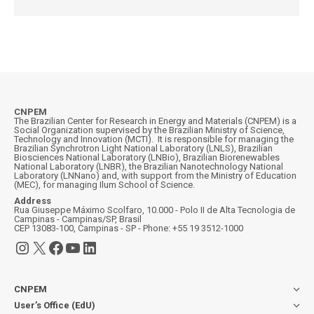
CNPEM
The Brazilian Center for Research in Energy and Materials (CNPEM) is a
Social Organization supervised by the Brazilian Ministry of Science,
Technology and Innovation (MCTI). It is responsible for managing the
Brazilian Synchrotron Light National Laboratory (LNLS), Brazilian
Biosciences National Laboratory (LNBio), Brazilian Biorenewables
National Laboratory (LNBR), the Brazilian Nanotechnology National
Laboratory (LNNano) and, with support from the Ministry of Education
(MEC), for managing Ilum School of Science.
Address
Rua Giuseppe Máximo Scolfaro, 10.000 - Polo II de Alta Tecnologia de
Campinas - Campinas/SP, Brasil
CEP 13083-100, Campinas - SP - Phone: +55 19 3512-1000
Instagram
X
Facebook
YouTube
LinkedIn
CNPEM
User’s Office (EdU)