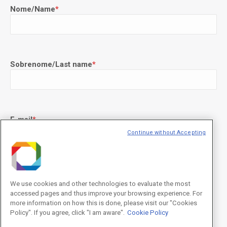
Nome/Name
*
Sobrenome/Last name
*
E-mail
*
Continue without Accepting
Declaração de consentimento
*
Concordo com os termos de uso descritos na
Política de
We use cookies and other technologies to evaluate the most
Privacidade
/I agree to the terms of use described in the
Privacy
accessed pages and thus improve your browsing experience. For
Policy
.
more information on how this is done, please visit our "Cookies
Policy". If you agree, click "I am aware".
Cookie Policy