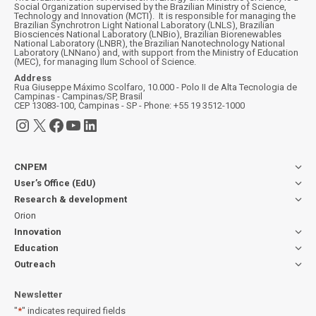
Social Organization supervised by the Brazilian Ministry of Science,
Technology and Innovation (MCTI). It is responsible for managing the
Brazilian Synchrotron Light National Laboratory (LNLS), Brazilian
Biosciences National Laboratory (LNBio), Brazilian Biorenewables
National Laboratory (LNBR), the Brazilian Nanotechnology National
Laboratory (LNNano) and, with support from the Ministry of Education
(MEC), for managing Ilum School of Science.
Address
Rua Giuseppe Máximo Scolfaro, 10.000 - Polo II de Alta Tecnologia de
Campinas - Campinas/SP, Brasil
CEP 13083-100, Campinas - SP - Phone: +55 19 3512-1000
Instagram
X
Facebook
YouTube
LinkedIn
CNPEM
User’s Office (EdU)
Research & development
Orion
Innovation
Education
Outreach
Newsletter
"
*
" indicates required fields