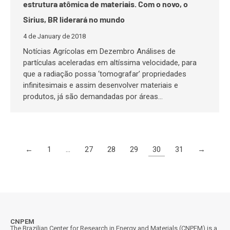
estrutura atômica de materiais. Com o novo, o
Sirius, BR liderará no mundo
4 de January de 2018
Notícias Agrícolas em Dezembro Análises de
partículas aceleradas em altíssima velocidade, para
que a radiação possa ‘tomografar’ propriedades
infinitesimais e assim desenvolver materiais e
produtos, já são demandadas por áreas…
←
1
…
27
28
29
30
31
→
CNPEM
The Brazilian Center for Research in Energy and Materials (CNPEM) is a