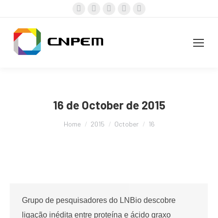
Facebook
X
Instagram
YouTube
Linkedin
page
page
page
page
page
opens
opens
opens
opens
opens
in
in
in
in
in
new
new
new
new
new
window
window
window
window
window
16 de October de 2015
You are here:
Home
2015
October
16
Grupo de pesquisadores do LNBio descobre
ligação inédita entre proteína e ácido graxo