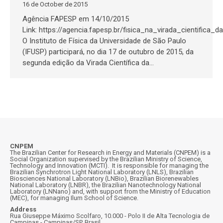
16 de October de 2015
Agência FAPESP em 14/10/2015
Link: https://agencia.fapesp.br/fisica_na_virada_cientifica_
O Instituto de Física da Universidade de São Paulo
(IFUSP) participará, no dia 17 de outubro de 2015, da
segunda edição da Virada Científica da…
CNPEM
The Brazilian Center for Research in Energy and Materials (CNPEM) is a
Social Organization supervised by the Brazilian Ministry of Science,
Technology and Innovation (MCTI). It is responsible for managing the
Brazilian Synchrotron Light National Laboratory (LNLS), Brazilian
Biosciences National Laboratory (LNBio), Brazilian Biorenewables
National Laboratory (LNBR), the Brazilian Nanotechnology National
Laboratory (LNNano) and, with support from the Ministry of Education
(MEC), for managing Ilum School of Science.
Address
Rua Giuseppe Máximo Scolfaro, 10.000 - Polo II de Alta Tecnologia de
Campinas - Campinas/SP, Brasil