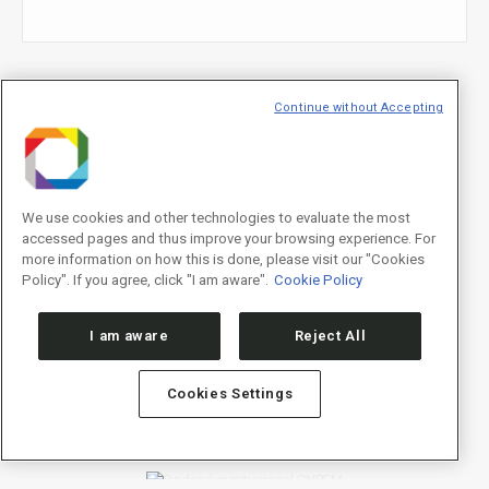
E-mail
*
Continue without Accepting
We use cookies and other technologies to evaluate the most
Declaração de consentimento
*
accessed pages and thus improve your browsing experience. For
Concordo com os termos de uso descritos na
Política de
Privacidade
/I agree to the terms of use described in the
Privacy
more information on how this is done, please visit our "Cookies
Policy
.
Policy". If you agree, click "I am aware".
Cookie Policy
I am aware
Reject All
Cookies Settings