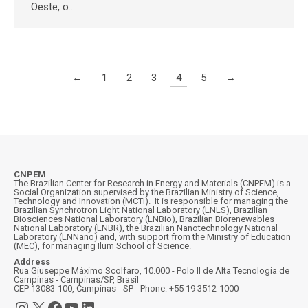
Oeste, o…
←
1
2
3
4
5
→
CNPEM
The Brazilian Center for Research in Energy and Materials (CNPEM) is a
Social Organization supervised by the Brazilian Ministry of Science,
Technology and Innovation (MCTI). It is responsible for managing the
Brazilian Synchrotron Light National Laboratory (LNLS), Brazilian
Biosciences National Laboratory (LNBio), Brazilian Biorenewables
National Laboratory (LNBR), the Brazilian Nanotechnology National
Laboratory (LNNano) and, with support from the Ministry of Education
(MEC), for managing Ilum School of Science.
Address
Rua Giuseppe Máximo Scolfaro, 10.000 - Polo II de Alta Tecnologia de
Campinas - Campinas/SP, Brasil
CEP 13083-100, Campinas - SP - Phone: +55 19 3512-1000
Instagram
X
Facebook
YouTube
LinkedIn