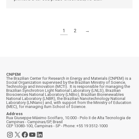
1
2
→
CNPEM
The Brazilian Center for Research in Energy and Materials (CNPEM) is a
Social Organization supervised by the Brazilian Ministry of Science,
Technology and Innovation (MCTI). It is responsible for managing the
Brazilian Synchrotron Light National Laboratory (LNLS), Brazilian
Biosciences National Laboratory (LNBio), Brazilian Biorenewables
National Laboratory (LNBR), the Brazilian Nanotechnology National
Laboratory (LNNano) and, with support from the Ministry of Education
(MEC), for managing Ilum School of Science.
Address
Rua Giuseppe Máximo Scolfaro, 10.000 - Polo II de Alta Tecnologia de
Campinas - Campinas/SP, Brasil
CEP 13083-100, Campinas - SP - Phone: +55 19 3512-1000
Instagram
X
Facebook
YouTube
LinkedIn