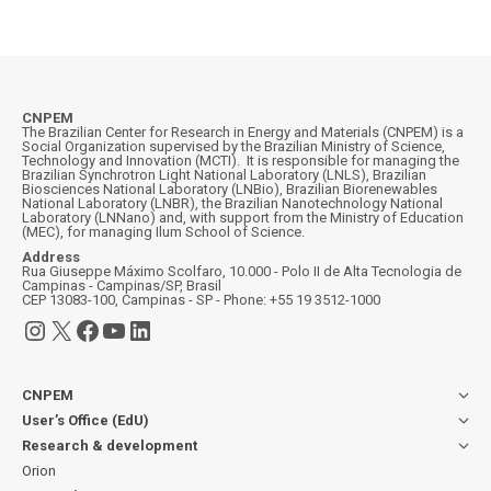
CNPEM
The Brazilian Center for Research in Energy and Materials (CNPEM) is a
Social Organization supervised by the Brazilian Ministry of Science,
Technology and Innovation (MCTI). It is responsible for managing the
Brazilian Synchrotron Light National Laboratory (LNLS), Brazilian
Biosciences National Laboratory (LNBio), Brazilian Biorenewables
National Laboratory (LNBR), the Brazilian Nanotechnology National
Laboratory (LNNano) and, with support from the Ministry of Education
(MEC), for managing Ilum School of Science.
Address
Rua Giuseppe Máximo Scolfaro, 10.000 - Polo II de Alta Tecnologia de
Campinas - Campinas/SP, Brasil
CEP 13083-100, Campinas - SP - Phone: +55 19 3512-1000
Instagram
X
Facebook
YouTube
LinkedIn
CNPEM
User’s Office (EdU)
Research & development
Orion