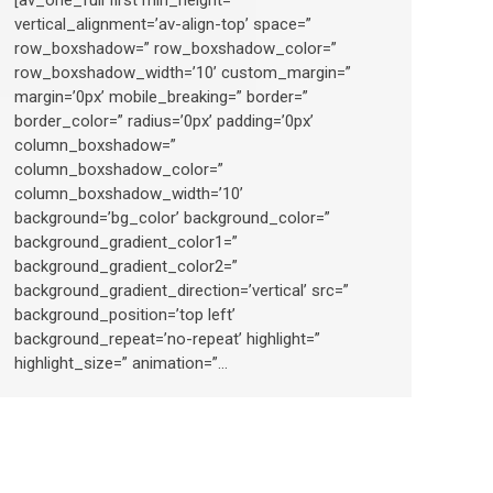
[av_one_full first min_height=”
vertical_alignment=’av-align-top’ space=”
row_boxshadow=” row_boxshadow_color=”
row_boxshadow_width=’10’ custom_margin=”
margin=’0px’ mobile_breaking=” border=”
border_color=” radius=’0px’ padding=’0px’
column_boxshadow=”
column_boxshadow_color=”
column_boxshadow_width=’10’
background=’bg_color’ background_color=”
background_gradient_color1=”
background_gradient_color2=”
background_gradient_direction=’vertical’ src=”
background_position=’top left’
background_repeat=’no-repeat’ highlight=”
highlight_size=” animation=”…