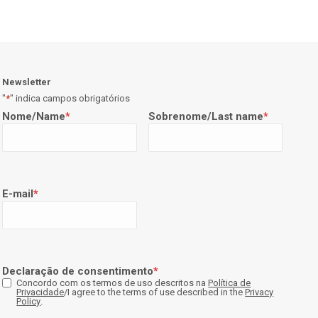
Newsletter
"
*
" indica campos obrigatórios
Nome/Name
*
Sobrenome/Last name
*
E-mail
*
Declaração de consentimento
*
Concordo com os termos de uso descritos na
Política de
Privacidade
/I agree to the terms of use described in the
Privacy
Policy
.