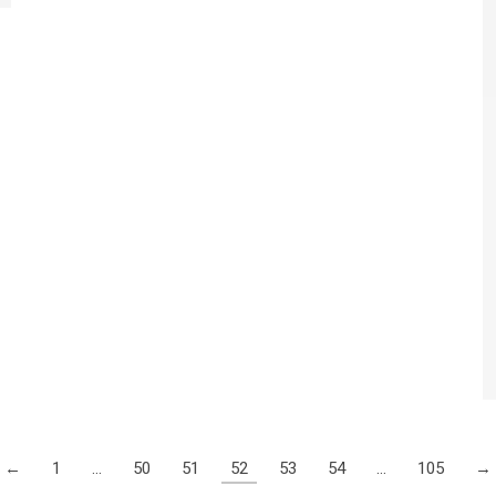
←
1
…
50
51
52
53
54
…
105
→