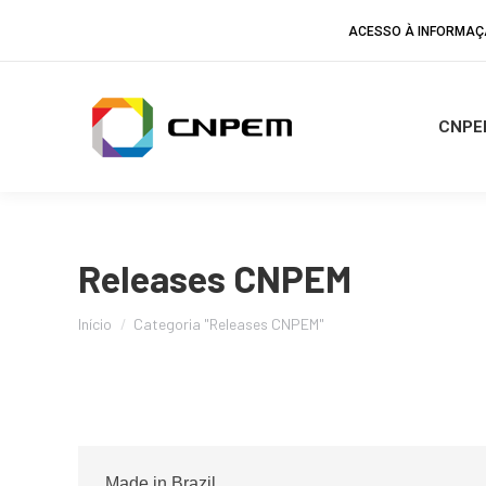
ACESSO À INFORMA
CNPE
Releases CNPEM
Você está aqui:
Início
Categoria "Releases CNPEM"
Made in Brazil