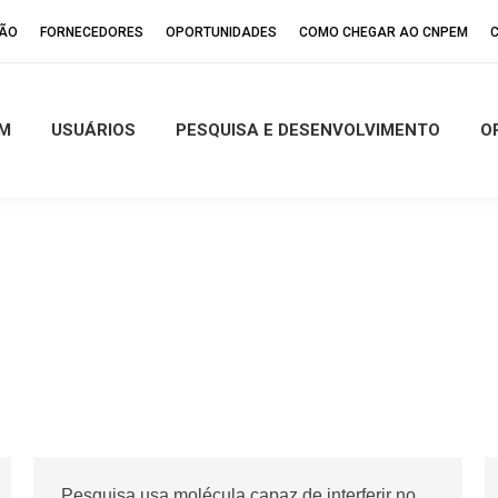
ÇÃO
FORNECEDORES
OPORTUNIDADES
COMO CHEGAR AO CNPEM
M
USUÁRIOS
PESQUISA E DESENVOLVIMENTO
O
Pesquisa usa molécula capaz de interferir no