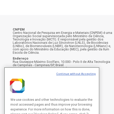
CNPEM
Centro Nacional de Pesquisa em Energia e Materiais (CNPEM) é uma
Organização Social supervisionada pelo Ministério da Ciência,
Tecnologia e Inovação (MCTI). É responsável pela gestão dos
Laboratórios Nacionais de Luz Síncrotron (LNLS), de Biociências
(LNBio), de Biorrenováveis (LNBR), de Nanotecnologia (LNNano) e,
com apoio do Ministério da Educação (MEC), pela gestão da Ilum
Escola de Ciência.
Endereço
Rua Giuseppe Máximo Scolfaro, 10.000 - Polo II de Alta Tecnologia
de Campinas - Campinas/SP, Brasil
CEP 13083-100, Campinas - SP - Telefone: +55 19 3512-1000
Instagram
X
Facebook
Youtube
LinkedIn
Continue without Accepting
We use cookies and other technologies to evaluate the
most accessed pages and thus improve your browsing
experience. For more information on how this is done,