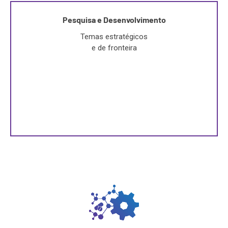
Pesquisa e Desenvolvimento
Temas estratégicos
e de fronteira
Programas de pesquisa e inovação multidisciplinares
com potencial impacto econômico e social.
0
+
publicações associadas
SAIBA MAIS