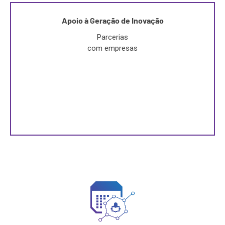
Apoio à Geração de Inovação
Parcerias
com empresas
Transferência de tecnologia e know how,
escalanomento de processos e busca por soluções
para problemas de alta complexidade tecnológica.
0
+
projetos com empresas
SAIBA MAIS