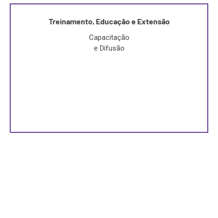
Treinamento, Educação e Extensão
Capacitação
e Difusão
Capacitação de recursos humanos em temas de
fronteira e difusão do conhecimento científico e
técnico.
0
+
pesquisadores capacitados
SAIBA MAIS