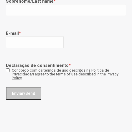
Sobrenome/Last name
*
E-mail
*
Declaração de consentimento
*
Concordo com os termos de uso descritos na
Política de
Privacidade
/I agree to the terms of use described in the
Privacy
Policy
.