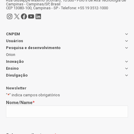
Rua Giuseppe Máximo Scolfaro, 10.000 - Polo II de Alta Tecnologia de
Campinas - Campinas/SP, Brasil
CEP 13083-100, Campinas - SP - Telefone: +55 19 3512-1000
Instagram
X
Facebook
Youtube
LinkedIn
CNPEM
Usuários
Pesquisa e desenvolvimento
Orion
Inovação
Ensino
Divulgação
Newsletter
"
*
" indica campos obrigatórios
Nome/Name
*