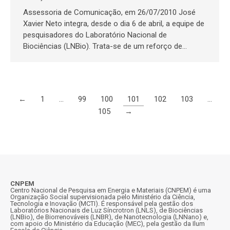
Assessoria de Comunicação, em 26/07/2010 José
Xavier Neto integra, desde o dia 6 de abril, a equipe de
pesquisadores do Laboratório Nacional de
Biociências (LNBio). Trata-se de um reforço de…
←
1
…
99
100
101
102
103
…
105
→
CNPEM
Centro Nacional de Pesquisa em Energia e Materiais (CNPEM) é uma
Organização Social supervisionada pelo Ministério da Ciência,
Tecnologia e Inovação (MCTI). É responsável pela gestão dos
Laboratórios Nacionais de Luz Síncrotron (LNLS), de Biociências
(LNBio), de Biorrenováveis (LNBR), de Nanotecnologia (LNNano) e,
com apoio do Ministério da Educação (MEC), pela gestão da Ilum