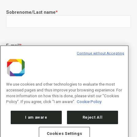
Sobrenome/Last name
*
E-mail
*
Continue without Accepting
Declaração de consentimento
*
Concordo com os termos de uso descritos na
Política de
We use cookies and other technologies to evaluate the most
Privacidade
/I agree to the terms of use described in the
Privacy
accessed pages and thus improve your browsing experience. For
Policy
.
more information on how this is done, please visit our "Cookies
Policy". If you agree, click "I am aware".
Cookie Policy
I am aware
Reject All
Cookies Settings