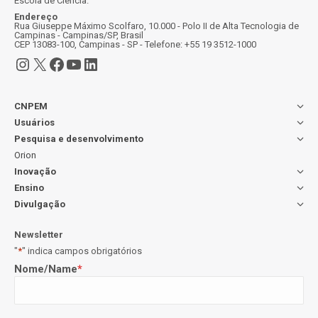
Escola de Ciência.
Endereço
Rua Giuseppe Máximo Scolfaro, 10.000 - Polo II de Alta Tecnologia de
Campinas - Campinas/SP, Brasil
CEP 13083-100, Campinas - SP - Telefone: +55 19 3512-1000
Instagram
X
Facebook
Youtube
LinkedIn
CNPEM
Usuários
Pesquisa e desenvolvimento
Orion
Inovação
Ensino
Divulgação
Newsletter
"
*
" indica campos obrigatórios
Nome/Name
*