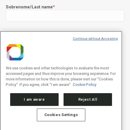
Sobrenome/Last name
*
E-mail
*
Continue without Accepting
We use cookies and other technologies to evaluate the most
Declaração de consentimento
*
accessed pages and thus improve your browsing experience. For
Concordo com os termos de uso descritos na
Política de
Privacidade
/I agree to the terms of use described in the
Privacy
more information on how this is done, please visit our "Cookies
Policy
.
Policy". If you agree, click "I am aware".
Cookie Policy
I am aware
Reject All
Cookies Settings