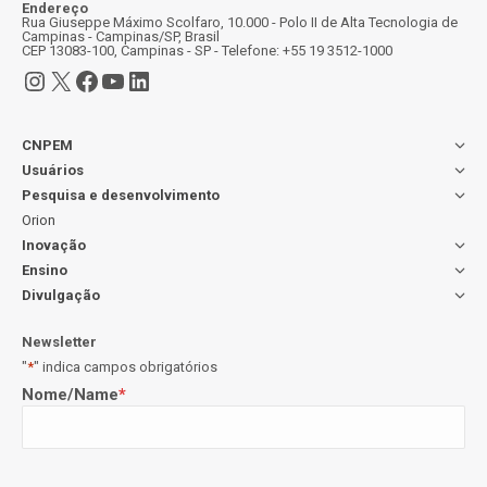
Endereço
Rua Giuseppe Máximo Scolfaro, 10.000 - Polo II de Alta Tecnologia de
Campinas - Campinas/SP, Brasil
CEP 13083-100, Campinas - SP - Telefone: +55 19 3512-1000
Instagram
X
Facebook
Youtube
LinkedIn
CNPEM
Usuários
Pesquisa e desenvolvimento
Orion
Inovação
Ensino
Divulgação
Newsletter
"
*
" indica campos obrigatórios
Nome/Name
*