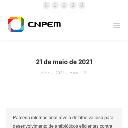
Facebook
X
Instagram
YouTube
Linkedin
page
page
page
page
page
opens
opens
opens
opens
opens
in
in
in
in
in
new
new
new
new
new
window
window
window
window
window
21 de maio de 2021
Você está aqui:
Início
2021
maio
21
Parceria internacional revela detalhe valioso para
desenvolvimento de antibióticos eficientes contra