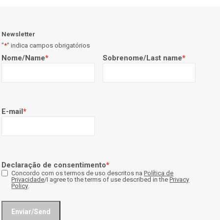
Newsletter
"
*
" indica campos obrigatórios
Nome/Name
*
Sobrenome/Last name
*
E-mail
*
Declaração de consentimento
*
Concordo com os termos de uso descritos na
Política de
Privacidade
/I agree to the terms of use described in the
Privacy
Policy
.