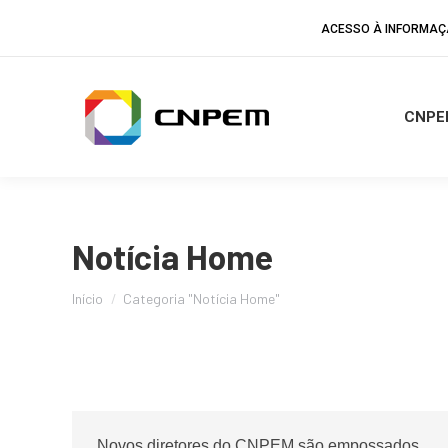
ACESSO À INFORMA
CNPE
Notícia Home
Você está aqui:
Início
Categoria "Notícia Home"
Novos diretores do CNPEM são empossados