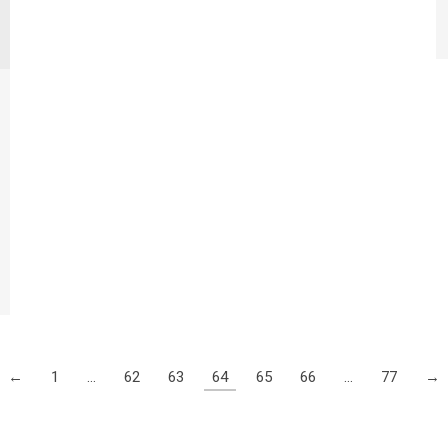
←
1
…
62
63
64
65
66
…
77
→