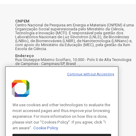
CNPEM
Centro Nacional de Pesquisa em Energia e Materiais (CNPEM) é uma
Organização Social supervisionada pelo Ministério da Ciência,
Tecnologia e Inovação (MCTI). É responsável pela gestão dos
Laboratórios Nacionais de Luz Síncrotron (LNLS), de Biociências
(LNBio), de Biorrenováveis (LNBR), de Nanotecnologia (LNNano) e,
com apoio do Ministério da Educação (MEC), pela gestão da Ilum
Escola de Ciência.
Endereço
Rua Giuseppe Máximo Scolfaro, 10.000 - Polo II de Alta Tecnologia
de Campinas - Campinas/SP, Brasil
CEP 13083-100, Campinas - SP - Telefone: +55 19 3512-1000
Instagram
X
Facebook
Youtube
LinkedIn
Continue without Accepting
We use cookies and other technologies to evaluate the
most accessed pages and thus improve your browsing
experience. For more information on how this is done,
please visit our "Cookies Policy". If you agree, click "I
am aware".
Cookie Policy