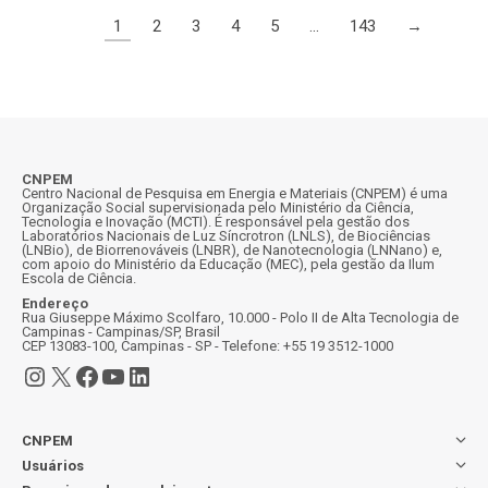
1
2
3
4
5
…
143
→
CNPEM
Centro Nacional de Pesquisa em Energia e Materiais (CNPEM) é uma
Organização Social supervisionada pelo Ministério da Ciência,
Tecnologia e Inovação (MCTI). É responsável pela gestão dos
Laboratórios Nacionais de Luz Síncrotron (LNLS), de Biociências
(LNBio), de Biorrenováveis (LNBR), de Nanotecnologia (LNNano) e,
com apoio do Ministério da Educação (MEC), pela gestão da Ilum
Escola de Ciência.
Endereço
Rua Giuseppe Máximo Scolfaro, 10.000 - Polo II de Alta Tecnologia de
Campinas - Campinas/SP, Brasil
CEP 13083-100, Campinas - SP - Telefone: +55 19 3512-1000
Instagram
X
Facebook
Youtube
LinkedIn
CNPEM
Usuários