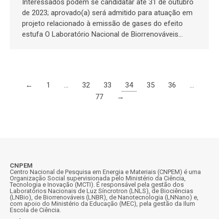
Interessados podem se candidatar até 31 de outubro
de 2023; aprovado(a) será admitido para atuação em
projeto relacionado à emissão de gases do efeito
estufa O Laboratório Nacional de Biorrenováveis…
←
1
…
32
33
34
35
36
…
77
→
CNPEM
Centro Nacional de Pesquisa em Energia e Materiais (CNPEM) é uma
Organização Social supervisionada pelo Ministério da Ciência,
Tecnologia e Inovação (MCTI). É responsável pela gestão dos
Laboratórios Nacionais de Luz Síncrotron (LNLS), de Biociências
(LNBio), de Biorrenováveis (LNBR), de Nanotecnologia (LNNano) e,
com apoio do Ministério da Educação (MEC), pela gestão da Ilum
Escola de Ciência.