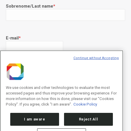
Sobrenome/Last name
*
E-mail
*
Continue without Accepting
Declaração de consentimento
*
Concordo com os termos de uso descritos na
Política de
Privacidade
/I agree to the terms of use described in the
Privacy
Policy
.
We use cookies and other technologies to evaluate the most
accessed pages and thus improve your browsing experience. For
more information on how this is done, please visit our "Cookies
Policy". If you agree, click "I am aware".
Cookie Policy
I am aware
Reject All