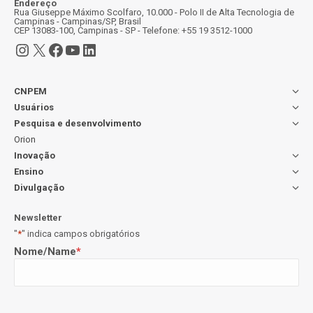
Endereço
Rua Giuseppe Máximo Scolfaro, 10.000 - Polo II de Alta Tecnologia de
Campinas - Campinas/SP, Brasil
CEP 13083-100, Campinas - SP - Telefone: +55 19 3512-1000
Instagram
X
Facebook
Youtube
LinkedIn
CNPEM
Usuários
Pesquisa e desenvolvimento
Orion
Inovação
Ensino
Divulgação
Newsletter
"
*
" indica campos obrigatórios
Nome/Name
*