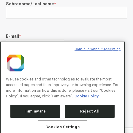
Sobrenome/Last name
*
E-mail
*
Continue without Accepting
Declaração de consentimento
*
Concordo com os termos de uso descritos na
Política de
Privacidade
/I agree to the terms of use described in the
Privacy
We use cookies and other technologies to evaluate the most
Policy
.
accessed pages and thus improve your browsing experience. For
more information on how this is done, please visit our "Cookies
Policy". If you agree, click "I am aware".
Cookie Policy
I am aware
Reject All
Cookies Settings