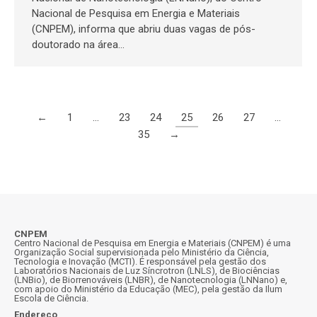
Nacional de Pesquisa em Energia e Materiais
(CNPEM), informa que abriu duas vagas de pós-
doutorado na área…
←
1
…
23
24
25
26
27
…
35
→
CNPEM
Centro Nacional de Pesquisa em Energia e Materiais (CNPEM) é uma
Organização Social supervisionada pelo Ministério da Ciência,
Tecnologia e Inovação (MCTI). É responsável pela gestão dos
Laboratórios Nacionais de Luz Síncrotron (LNLS), de Biociências
(LNBio), de Biorrenováveis (LNBR), de Nanotecnologia (LNNano) e,
com apoio do Ministério da Educação (MEC), pela gestão da Ilum
Escola de Ciência.
Endereço