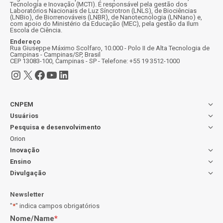
Tecnologia e Inovação (MCTI). É responsável pela gestão dos
Laboratórios Nacionais de Luz Síncrotron (LNLS), de Biociências
(LNBio), de Biorrenováveis (LNBR), de Nanotecnologia (LNNano) e,
com apoio do Ministério da Educação (MEC), pela gestão da Ilum
Escola de Ciência.
Endereço
Rua Giuseppe Máximo Scolfaro, 10.000 - Polo II de Alta Tecnologia de
Campinas - Campinas/SP, Brasil
CEP 13083-100, Campinas - SP - Telefone: +55 19 3512-1000
Instagram
X
Facebook
Youtube
LinkedIn
CNPEM
Usuários
Pesquisa e desenvolvimento
Orion
Inovação
Ensino
Divulgação
Newsletter
"
*
" indica campos obrigatórios
Nome/Name
*