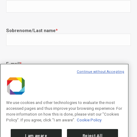
Sobrenome/Last name
*
E-mail
*
Continue without Accepting
Declaração de consentimento
*
Concordo com os termos de uso descritos na
Política de
We use cookies and other technologies to evaluate the most
Privacidade
/I agree to the terms of use described in the
Privacy
accessed pages and thus improve your browsing experience. For
Policy
.
more information on how this is done, please visit our "Cookies
Policy". If you agree, click "I am aware".
Cookie Policy
I am aware
Reject All