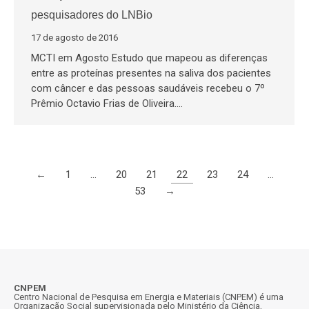
pesquisadores do LNBio
17 de agosto de 2016
MCTI em Agosto Estudo que mapeou as diferenças
entre as proteínas presentes na saliva dos pacientes
com câncer e das pessoas saudáveis recebeu o 7º
Prêmio Octavio Frias de Oliveira.…
←
1
…
20
21
22
23
24
…
53
→
CNPEM
Centro Nacional de Pesquisa em Energia e Materiais (CNPEM) é uma
Organização Social supervisionada pelo Ministério da Ciência,