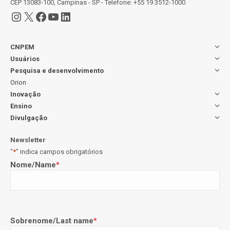
CEP 13083-100, Campinas - SP - Telefone: +55 19 3512-1000
Instagram
X
Facebook
Youtube
LinkedIn
CNPEM
Usuários
Pesquisa e desenvolvimento
Orion
Inovação
Ensino
Divulgação
Newsletter
"
*
" indica campos obrigatórios
Nome/Name
*
Sobrenome/Last name
*