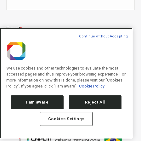
E-mail
*
Continue without Accepting
Declaração de consentimento
*
Concordo com os termos de uso descritos na
Política de
We use cookies and other technologies to evaluate the most
Privacidade
/I agree to the terms of use described in the
Privacy
accessed pages and thus improve your browsing experience. For
Policy
.
more information on how this is done, please visit our "Cookies
Policy". If you agree, click "I am aware".
Cookie Policy
I am aware
Reject All
Cookies Settings