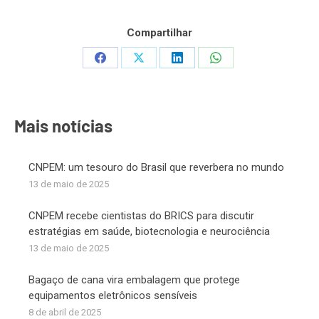
Compartilhar
Share
Share
Share
Share
on
on
on
on
Facebook
X
LinkedIn
WhatsApp
Mais notícias
CNPEM: um tesouro do Brasil que reverbera no mundo
13 de maio de 2025
CNPEM recebe cientistas do BRICS para discutir
estratégias em saúde, biotecnologia e neurociência
13 de maio de 2025
Bagaço de cana vira embalagem que protege
equipamentos eletrônicos sensíveis
8 de abril de 2025