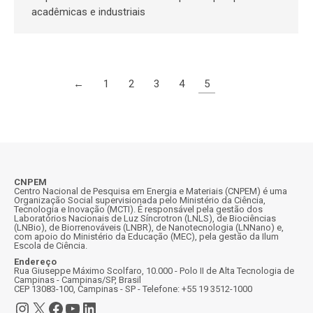
acadêmicas e industriais
←
1
2
3
4
5
CNPEM
Centro Nacional de Pesquisa em Energia e Materiais (CNPEM) é uma
Organização Social supervisionada pelo Ministério da Ciência,
Tecnologia e Inovação (MCTI). É responsável pela gestão dos
Laboratórios Nacionais de Luz Síncrotron (LNLS), de Biociências
(LNBio), de Biorrenováveis (LNBR), de Nanotecnologia (LNNano) e,
com apoio do Ministério da Educação (MEC), pela gestão da Ilum
Escola de Ciência.
Endereço
Rua Giuseppe Máximo Scolfaro, 10.000 - Polo II de Alta Tecnologia de
Campinas - Campinas/SP, Brasil
CEP 13083-100, Campinas - SP - Telefone: +55 19 3512-1000
Instagram
X
Facebook
Youtube
LinkedIn